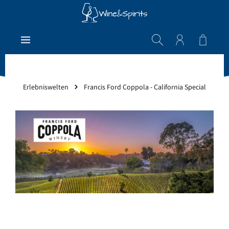
Zum Hauptinhalt springen
Warenk
Erlebniswelten
Francis Ford Coppola - California Special