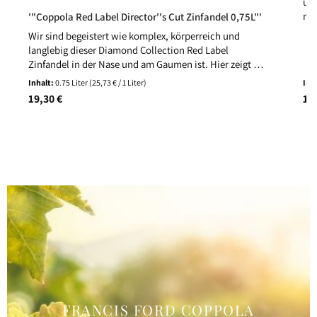
und
raf
'"Coppola Red Label Director''s Cut Zinfandel 0,75L"'
Nua
Wir sind begeistert wie komplex, körperreich und
ein
langlebig dieser Diamond Collection Red Label
Zinfandel in der Nase und am Gaumen ist. Hier zeigt er
sich mit intensiver Frucht. Wir identifizieren Aromen
Inhalt:
0.75 Liter
(25,73 € / 1 Liter)
Inh
von Erdbeer-Marmelade, Brombeeren und Holz. Hinzu
Regulärer Preis:
19,30 €
Reg
19
gesellen sich Noten von Himbeeren, saftigen Pflaumen
und Nelken. Typischer Kalifornier auf hohem Niveau.
FRANCIS FORD COPPOLA