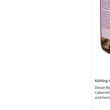
Dieser Ro
Cabernet
und kann 
Frucht un
Nase beg