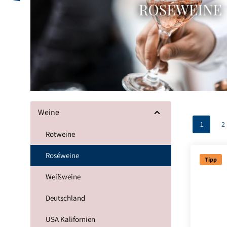
Weine
1
2
Seite
S
Rotweine
Roséweine
Tipp
Weißweine
Deutschland
USA Kalifornien