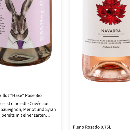
Kühling-Gillot "Hase" Rose Bio
se ist eine edle Cuvée aus
 Sauvignon, Merlot und Syrah
bereits mit einer zarten
d feinen Kräuternoten in der
eistern. Auch am Gaumen ist
Pleno Rosado 0,75L