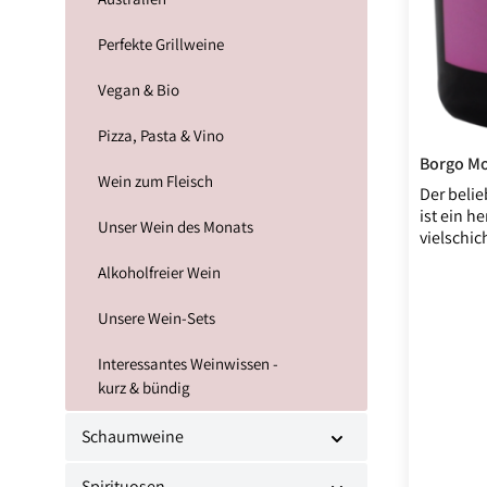
Perfekte Grillweine
Vegan & Bio
Pizza, Pasta & Vino
Wein zum Fleisch
Der belie
ist ein h
Unser Wein des Monats
vielschi
Aromen v
Alkoholfreier Wein
Brombeere
gehtes a
Unsere Wein-Sets
von eine
Finale ge
Interessantes Weinwissen -
kurz & bündig
Schaumweine
Spirituosen