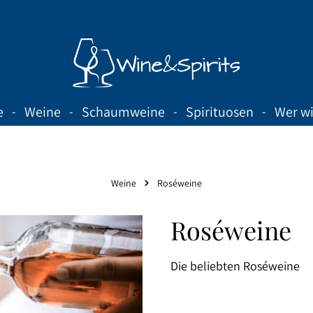
e
Weine
Schaumweine
Spirituosen
Wer wi
Weine
Roséweine
Roséweine
Die beliebten Roséweine