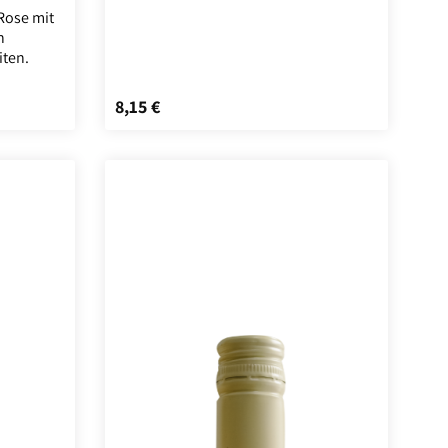
ausdrucksstark.
Rose mit
n
iten.
8,15 €
Regulärer Preis: