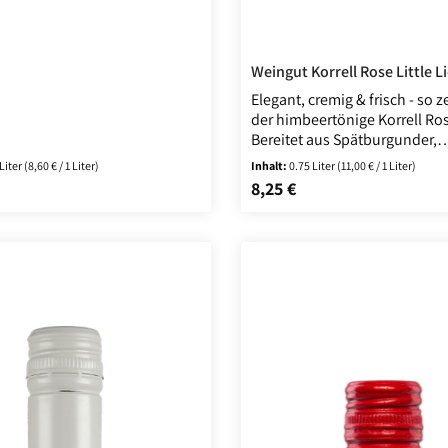
Weingut Korrell Rose Little 
Elegant, cremig & frisch - so z
der himbeertönige Korrell Ro
Bereitet aus Spätburgunder,
Portugieser- und Frühburgun
 Liter
(8,60 € / 1 Liter)
Inhalt:
0.75 Liter
(11,00 € / 1 Liter)
Trauben. In den besten Bose
8,25 €
 Preis:
Regulärer Preis:
Lagen gewachsen. Seine leich
elegante und vornehme Art 
jeden Rosé-Fan begeistern.