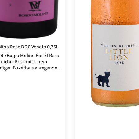
Borgo Molino Rose DOC Veneto 0,75L
bte Borgo Molino Rosé I Rosa
errlicher Rose mit einem
chtigen Bukettaus anregenden
on Veilchen und wilden
n. Frischfruchtig und saftig
m Gaumen weiter und wird
m eleganten und samtigen
krönt.