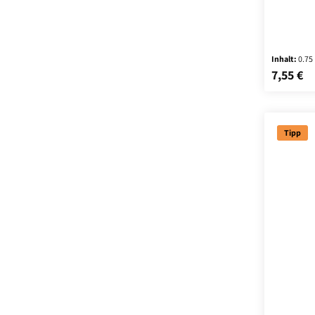
er von her
beeriger
Aromen r
saftig, t
Inhalt:
0.75
7,55 €
Regulärer
Tipp