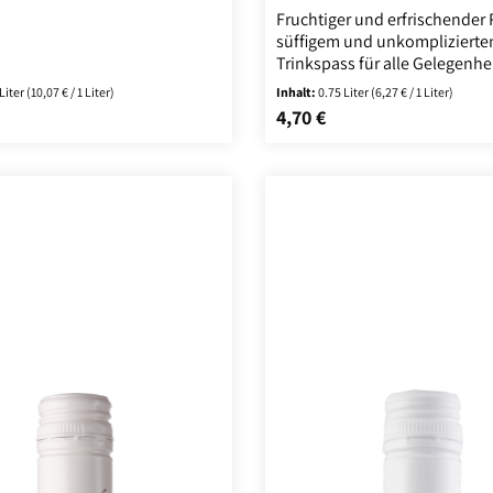
rlicher Frische mit viel
Fruchtiger und erfrischender 
 Frucht und den typischen
süffigem und unkomplizierte
oter Trauben. Unglaublich
Trinkspass für alle Gelegenhe
rinkanimierend und lebendig.
 Liter
(10,07 € / 1 Liter)
Inhalt:
0.75 Liter
(6,27 € / 1 Liter)
4,70 €
 Preis:
Regulärer Preis: