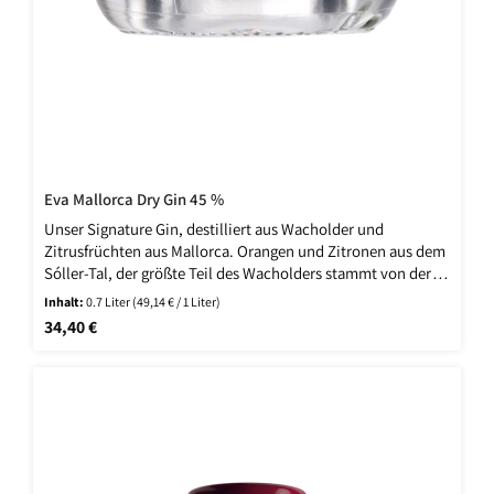
Eva Mallorca Dry Gin 45 %
Unser Signature Gin, destilliert aus Wacholder und
Zitrusfrüchten aus Mallorca. Orangen und Zitronen aus dem
Sóller-Tal, der größte Teil des Wacholders stammt von der
Halbinsel, ein kleiner Teil wird wild auf der Insel geerntet.
Inhalt:
0.7 Liter
(49,14 € / 1 Liter)
Regulärer Preis:
34,40 €