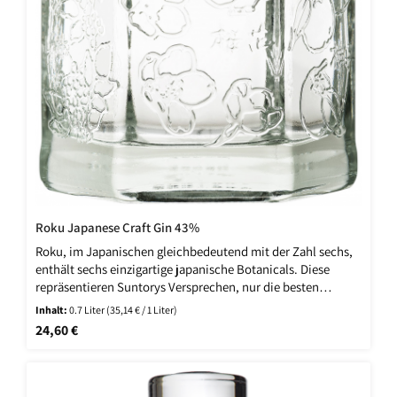
Roku Japanese Craft Gin 43%
Roku, im Japanischen gleichbedeutend mit der Zahl sechs,
enthält sechs einzigartige japanische Botanicals. Diese
repräsentieren Suntorys Versprechen, nur die besten
Zutaten zu verwenden, die aus den besten Anbaugebieten
Inhalt:
0.7 Liter
(35,14 € / 1 Liter)
Japans stammen. In japanischer Handwerkstradition, mit
Regulärer Preis:
24,60 €
größter Sorgfalt und viel Liebe zum Detail entsteht dieser
perfekt ausbalancierte Gin. Die Zutaten von Roku Gin sind
nicht nur von höchster Qualität, viele davon sind auch
einzigartig japanisch und werden daher von japanischer