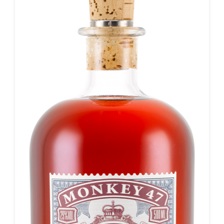
bereits seinen Weg in gute Bars gefunden hat. Gin Liebhaber
auf der Suche nach Abwechslung sollten ihn sich nicht
entgehen lassen. Der mehrfach preisgekrönte Milk & Honey
Levantine Gin basiert auf gemälzter Gerste. Die verwendeten
Pflanzen stammen von dem bekannten israelischen
Levinsky-Markt, der für seine große Auswahl an Kräutern
und Gewürzen bekannt ist. Wacholderbeeren bilden die
Basis des Gin und werden mit Zimt, Kamille, schwarzem
Pfeffer, Za'tar, Zitronenschale, Koriander, Eisenkraut bzw.
Ysop ergänzt. In der Nase zeigt sich eine sehr harmonische
Balance von süsser, frischer Säure und hellen Blumennoten.
Im Geschmack dominieren Wacholderbeeren und Zitrone
und werden perfekt mit weichen Aromen aus den
verschiedenen Pflanzen und Gewürzen ergänzt. Der
anhaltende Nachgeschmack ist mittelschwer, sanft ölig und
frisch. Die Botanicals ruhen 48 Stunden lang im Pot Still
bevor alles dann zum dritten Mal im 250-Liter-Pot Still
destilliert wird, um eine besondere Sanftheit zu erzielen.