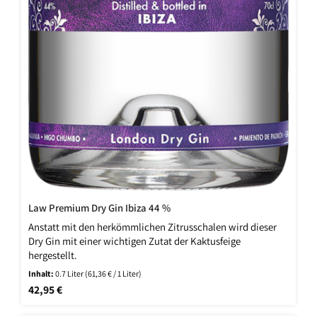
Law Premium Dry Gin Ibiza 44 %
Anstatt mit den herkömmlichen Zitrusschalen wird dieser
Dry Gin mit einer wichtigen Zutat der Kaktusfeige
hergestellt.
Inhalt:
0.7 Liter
(61,36 € / 1 Liter)
Regulärer Preis:
42,95 €