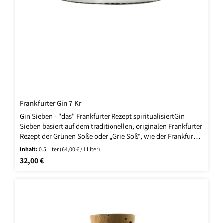
Frankfurter Gin 7 Kr
Gin Sieben - "das" Frankfurter Rezept spiritualisiertGin
Sieben basiert auf dem traditionellen, originalen Frankfurter
Rezept der Grünen Soße oder „Grie Soß“, wie der Frankfurter
sagt. Der Schlüssel zur Komposition von Gin Sieben ist
Inhalt:
0.5 Liter
(64,00 € / 1 Liter)
neben dem obligatorischen Wacholder die
Regulärer Preis:
32,00 €
Kräutermischung: Boretsch, Kerbel, Kresse, Petersilie,
Pimpinelle, Sauerampfer und Schnittlauch.Es gelang, die
Essenzen dieser sieben Kräuter mittels Mazeration auf den
Alkohol zu übertragen.Streng nach den Prinzipien der
Herstellung eines Dry Gin, wurde zusammen mit
Wacholderbeeren ein einzigartiger Spirit gebrannt: Gin