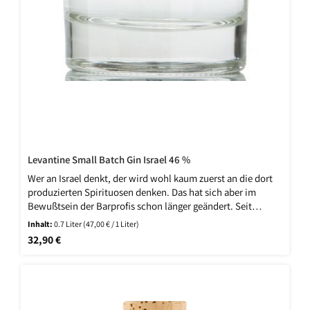
Levantine Small Batch Gin Israel 46 %
Wer an Israel denkt, der wird wohl kaum zuerst an die dort
produzierten Spirituosen denken. Das hat sich aber im
Bewußtsein der Barprofis schon länger geändert. Seit
einigen Jahren ist in Tel Aviv beispielsweise die sehr
Inhalt:
0.7 Liter
(47,00 € / 1 Liter)
umtriebige Milk & Honey Distillery aktiv und auf Messen
Regulärer Preis:
32,90 €
weltweit vertreten. Sie überrascht auch mit besonderen
Abfüllungen wie dem klaren, nicht gereiften New Make
Whisky und dem hellen, kurz gereiften Young Malt.
Abgerundet wird das Ganze durch den frischen Milk & Honey
Levantine Gin, der ebenso rar wie faszinierend ist und