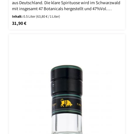
aus Deutschland. Die klare Spirituose wird im Schwarzwald
mit insgesamt 47 Botanicals hergestellt und 47%Vol.
abgefüllt. Der deutsche Dry Gin besitzt starken
Inhalt:
0.5 Liter
(63,80 € / 1 Liter)
Wiedererkennungswert.
Regulärer Preis:
31,90 €