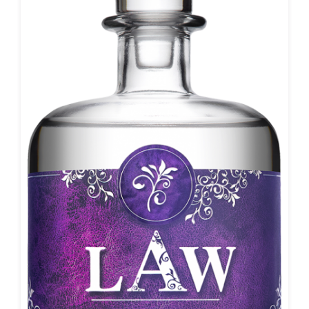
Meisterhand am besten verstanden. Roku Gin ist das
Ergebnis jahrzehntelanger Erfahrung Suntorys in der Gin-
Herstellung. Suntory entwickelte sein eigenes
Destillationsverfahren, das die besonderen Eigenschaften
jeder Botanical in der perfekt ausgewogenen Mischung von
Roku Gin hervorbringt. Das Aroma zeigt den Duft von
Kirschblüten und Grünem Tee mit Anklängen von blumig-
süßen Noten. Der Geschmack ist komplex und vielschichtig,
perfekte Harmonie zwischen klassischem Gin-Geschmack
und den speziellen Noten japanischer Botanicals. Mit Yuzu
als Hauptnote. Weich und samtig am Gaumen.