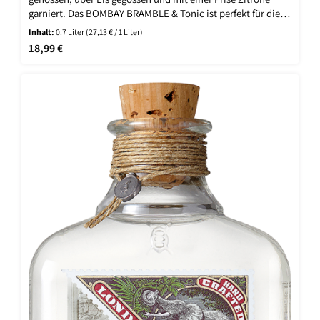
garniert. Das BOMBAY BRAMBLE & Tonic ist perfekt für die
Sommersaison geeignet und eine raffinierte Option für
Inhalt:
0.7 Liter
(27,13 € / 1 Liter)
diejenigen, die einen Hauch von Obst in ihrem G & T
Regulärer Preis:
18,99 €
genießen.