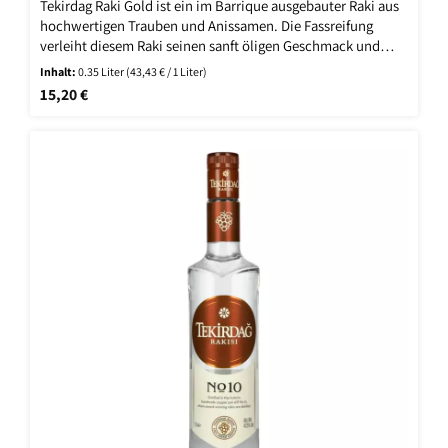
Tekirdag Raki Gold ist ein im Barrique ausgebauter Raki aus
hochwertigen Trauben und Anissamen. Die Fassreifung
verleiht diesem Raki seinen sanft öligen Geschmack und
seine harmonische Textur.
Inhalt:
0.35 Liter
(43,43 € / 1 Liter)
Regulärer Preis:
15,20 €