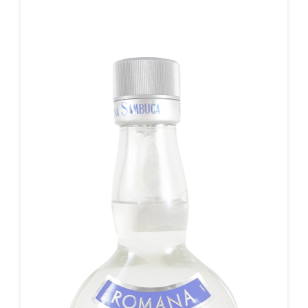
markante Geschmacksbild der ausgewogenen Mischung aus
Anis, Süßholz und geheimen Zutaten gibt dem IL SANTO
seine unverwechselbare, weich-süße Note, die als Shot in
geselligen Runden ebenso beliebt ist wie als süßer Digestif
nach herzhaftem Lunch oder Dinner.