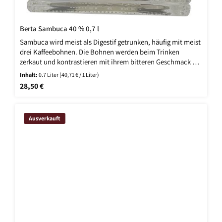
Berta Sambuca 40 % 0,7 l
Sambuca wird meist als Digestif getrunken, häufig mit meist
drei Kaffeebohnen. Die Bohnen werden beim Trinken
zerkaut und kontrastieren mit ihrem bitteren Geschmack die
Süße des Likörs. Vor allem außerhalb Italiens ist es üblich,
Inhalt:
0.7 Liter
(40,71 € / 1 Liter)
Sambuca flambiert zu servieren.
Regulärer Preis:
28,50 €
Ausverkauft