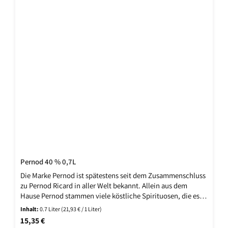
Pernod 40 % 0,7L
Die Marke Pernod ist spätestens seit dem Zusammenschluss
zu Pernod Ricard in aller Welt bekannt. Allein aus dem
Hause Pernod stammen viele köstliche Spirituosen, die es
über die Grenzen Frankreichs hinausgeschafft hat. Eine von
Inhalt:
0.7 Liter
(21,93 € / 1 Liter)
diesen Köstlichkeiten ist der Pernod Anis. Wie bereits
Regulärer Preis:
15,35 €
vermutet werden kann, ist die Basis aromatischer Anis.