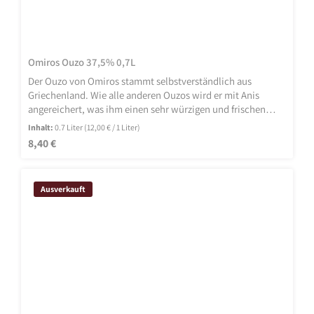
Omiros Ouzo 37,5% 0,7L
Der Ouzo von Omiros stammt selbstverständlich aus
Griechenland. Wie alle anderen Ouzos wird er mit Anis
angereichert, was ihm einen sehr würzigen und frischen
Geschmack verleiht. Daneben werden natürlich noch
Inhalt:
0.7 Liter
(12,00 € / 1 Liter)
weitere unbekannte Zutaten zum Omiros hinzugefügt. Viele
Regulärer Preis:
8,40 €
Jahre lagert dieser Ouzo aus Griechenland in Fässern um
sein unbeschreibliches Aroma zu generieren.
Ausverkauft