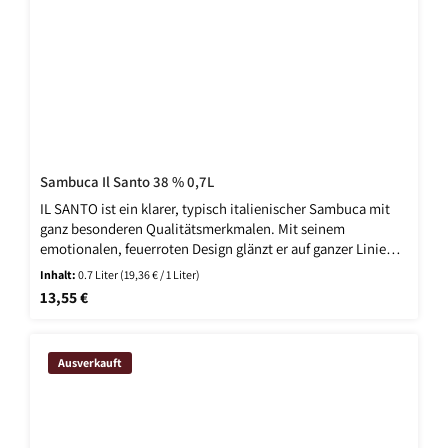
Sambuca Il Santo 38 % 0,7L
IL SANTO ist ein klarer, typisch italienischer Sambuca mit
ganz besonderen Qualitätsmerkmalen. Mit seinem
emotionalen, feuerroten Design glänzt er auf ganzer Linie
und begeistert mit einem perfekt abgestimmten
Inhalt:
0.7 Liter
(19,36 € / 1 Liter)
Geschmacksbild aus Anis, Süßholz und anderen
Regulärer Preis:
13,55 €
traditionellen Zutaten. Der feurige Anis-Schnaps mit dem
leidenschaftlichen Auftritt enthält 38 % Vol. Alkohol und
wird nach traditioneller Rezeptur hergestellt. Er schmeckt
Ausverkauft
angenehm süß und überzeugt mit weichem Abgang. Ein
italienischer Klassiker, der bereits beim World-Spirits Award
die Herzen der fachkundigen Jury eroberte und die
Prämierung Gold in der Kategorie Liköre erhielt. Das