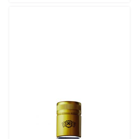
Daneben verleihen aber noch viele weitere erlesene Kräuter
und Gewürze dieser Spirituose seinen unwiderstehlichen
Geschmack. Darunter zählen unter anderem Minze, Fenchel
und Koriander. Die Besonderheit bei diesem Anis ist der
Herstellungsprozess. Bei diesem werden die Kräuter nicht
kalt angesetzt, sondern zum fertigen Produkt destilliert.
Umso aromatischer ist der Duft dieses köstlichen Anis.
Schon beim Öffnen der Flasche sind die feinen
Kräuteressenzen wahrzunehmen. Dieses intensive Aroma
spiegelt sich auch direkt im Geschmack wider. Der Anis
steht klar im Fokus dieser Spirituose und verlangt nach der
vollen Aufmerksamkeit. Dazu gesellen sich leichte
Fenchelnoten und ein Hauch würziger Koriander. Selbst im
langanhaltenden Abgang sind die würzigen Kräuternuancen
noch zu schmecken. Kenner lieben es den Pernod pur auf
Eis zu trinken. Der Pernod Anis eignet sich aber genauso als
feiner Schliff für Cocktails oder Longdrinks. Eine würzige
Delikatesse, die Sie probiert haben müssen!