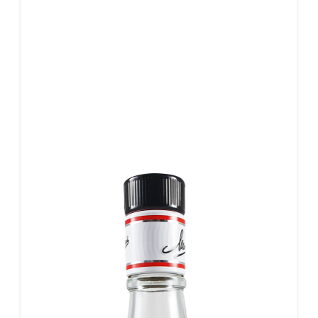
Anissamen, die bereits aus der ersten Ernte stammen,
kombinierte mit dem weichen Geschmack, der sich durch
eine Reifung in Eichenfässern ergibt.