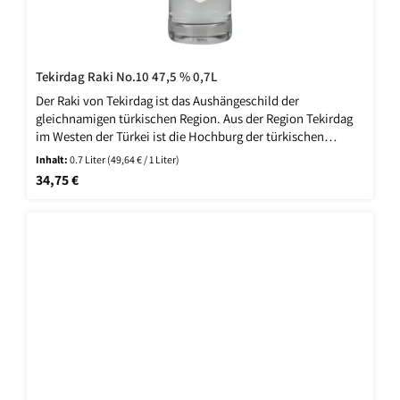
Tekirdag Raki No.10 47,5 % 0,7L
Der Raki von Tekirdag ist das Aushängeschild der
gleichnamigen türkischen Region. Aus der Region Tekirdag
im Westen der Türkei ist die Hochburg der türkischen
Brennereien. Die Nummer 10 steht für die Brennblase aus
Inhalt:
0.7 Liter
(49,64 € / 1 Liter)
französischem Kupfer, über die dieses Destillat erzeugt
Regulärer Preis:
34,75 €
wurde. Als Reminiszenz an diese Brennblase aus Kupfer ist
der Flaschenboden dieses Rakis mit Kupferdekor überzogen.
Wie jeder Tekirdag Raki wird auch der Number 10 aus frisch
geernteten Trauben und bestem Anis destilliert. Den
Tekirdag No. 10 Raki genießen Sie am besten leicht gekühlt
bei 8-10° Celsius. Dieser Raki ist sehr lecker zu mediterranen
und türkischen Speisen.