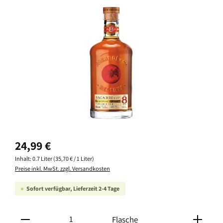
Bildergalerie überspringen
Regulärer Preis:
24,99 €
Inhalt:
0.7 Liter
(35,70 € / 1 Liter)
Preise inkl. MwSt. zzgl. Versandkosten
Sofort verfügbar, Lieferzeit 2-4 Tage
Produkt Anzahl: Gib den gewünschten Wert ein oder ben
Flasche