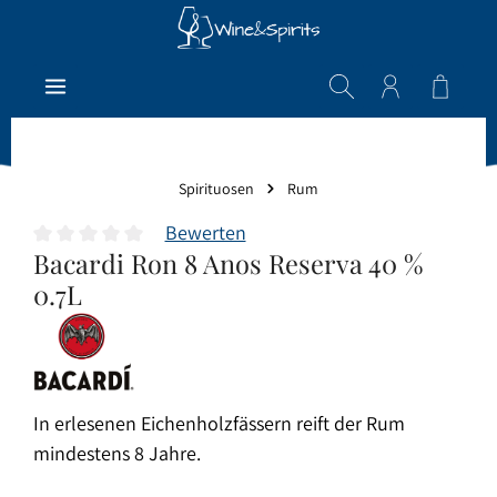
Zum Hauptinhalt springen
Warenk
Spirituosen
Rum
Bewerten
Bacardi Ron 8 Anos Reserva 40 %
Durchschnittliche Bewertung von 0 von 5 Sternen
0.7L
In erlesenen Eichenholzfässern reift der Rum
mindestens 8 Jahre.