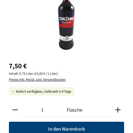
Regulärer Preis:
7,50 €
Inhalt:
0.75 Liter
(10,00 € / 1 Liter)
Preise inkl. MwSt. zzgl. Versandkosten
Sofort verfügbar, Lieferzeit 2-4 Tage
Produkt Anzahl: Gib den gewünschten Wert ein oder ben
Flasche
In den Warenkorb