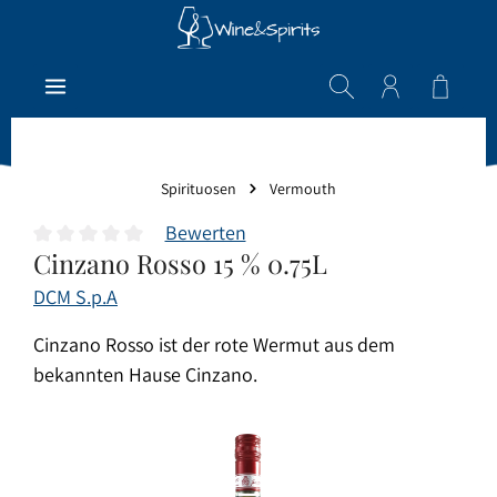
Zum Hauptinhalt springen
Warenk
Spirituosen
Vermouth
Bewerten
Cinzano Rosso 15 % 0.75L
Durchschnittliche Bewertung von 0 von 5 Sternen
DCM S.p.A
Cinzano Rosso ist der rote Wermut aus dem
bekannten Hause Cinzano.
Bildergalerie überspringen