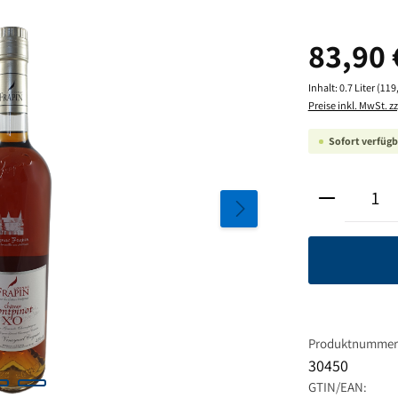
Regulärer Pre
83,90 
Inhalt:
0.7 Liter
(119,
Preise inkl. MwSt. z
Sofort verfügba
Produkt A
Produktnummer
30450
GTIN/EAN: