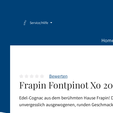
Zum Hauptinhalt springen
Zur Hauptnavigation springen
Service/Hilfe
Hom
Bewerten
Frapin Fontpinot Xo 20
Durchschnittliche Bewertung von 0 von 5 Sternen
Edel-Cognac aus dem berühmten Hause Frapin! De
unvergesslich ausgewogenen, runden Geschmack u