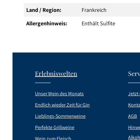
Land / Region:
Frankreich
Allergenhinweis:
Enthält Sulfite
Erlebniswelten
Serv
Unser Wein des Monats
Jetzt 
Endlich wieder Zeit für Gin
Konta
Lieblings-Sommerweine
AGB
Perfekte Grillweine
Hinwe
Alkoh
Wein zum Fleisch