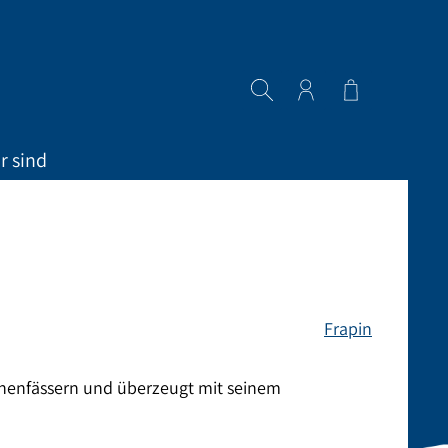
Warenkorb en
r sind
Frapin
chenfässern und überzeugt mit seinem