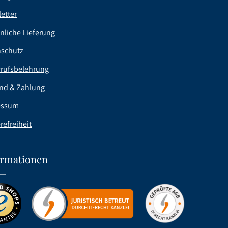
etter
nliche Lieferung
nschutz
rufsbelehrung
nd & Zahlung
essum
refreiheit
ormationen