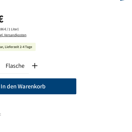
is:
€
86 € / 1 Liter)
zgl. Versandkosten
r, Lieferzeit 2-4 Tage
nzahl: Gib den gewünschten Wert ein oder ben
Flasche
In den Warenkorb
: