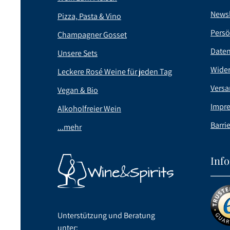
Newsl
Pizza, Pasta & Vino
Persö
Champagner Gosset
Date
Unsere Sets
Wider
Leckere Rosé Weine für jeden Tag
Versa
Vegan & Bio
Impr
Alkoholfreier Wein
Barrie
...mehr
Inf
Unterstützung und Beratung
unter: