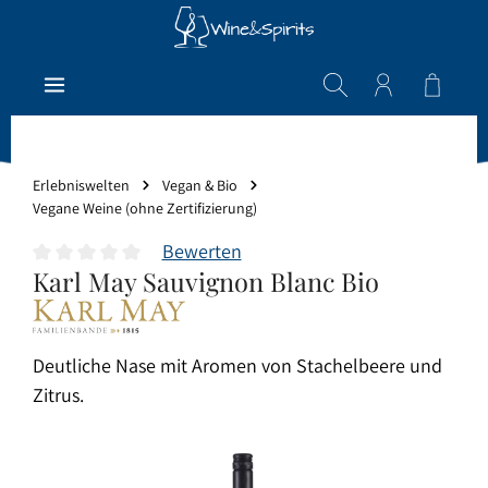
Zum Hauptinhalt springen
Warenk
Erlebniswelten
Vegan & Bio
Vegane Weine (ohne Zertifizierung)
Bewerten
Karl May Sauvignon Blanc Bio
Durchschnittliche Bewertung von 0 von 5 Sternen
Deutliche Nase mit Aromen von Stachelbeere und
Zitrus.
Bildergalerie überspringen