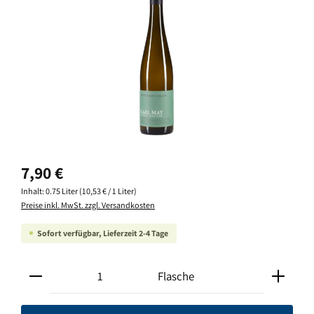
Regulärer Preis:
7,90 €
Inhalt:
0.75 Liter
(10,53 € / 1 Liter)
Preise inkl. MwSt. zzgl. Versandkosten
Sofort verfügbar, Lieferzeit 2-4 Tage
Produkt Anzahl: Gib den gewünschten Wert ein oder ben
Flasche