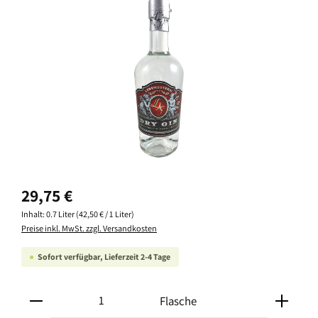
Bildergalerie überspringen
Regulärer Preis:
29,75 €
Inhalt:
0.7 Liter
(42,50 € / 1 Liter)
Preise inkl. MwSt. zzgl. Versandkosten
Sofort verfügbar, Lieferzeit 2-4 Tage
Produkt Anzahl: Gib den gewünschten Wert ein oder ben
Flasche