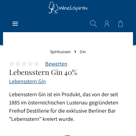
Zum Hauptinhalt springen
Warenk
Spirituosen
Gin
Bewerten
Lebensstern Gin 40%
Durchschnittliche Bewertung von 0 von 5 Sternen
Lebensstern Gin
Lebensstern Gin ist ein Produkt, das von der seit
1885 im österreichischen Lustenau gegründeten
Freihof Destillerie für die exklusive Berliner Bar
"Lebensstern" kreiert wurde.