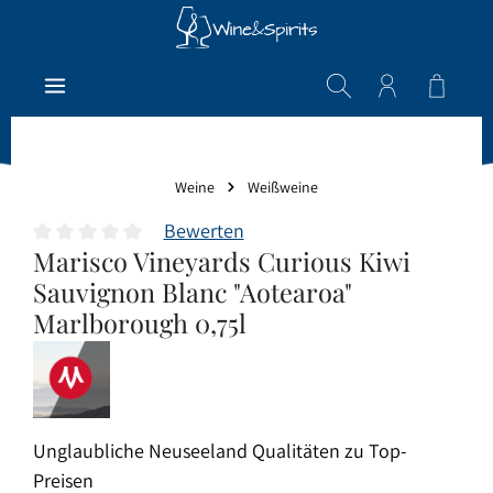
Zum Hauptinhalt springen
Warenk
Weine
Weißweine
Bewerten
Marisco Vineyards Curious Kiwi
Durchschnittliche Bewertung von 0 von 5 Sternen
Sauvignon Blanc "Aotearoa"
Marlborough 0,75l
Unglaubliche Neuseeland Qualitäten zu Top-
Preisen