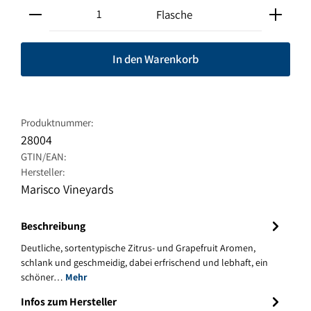
Produkt Anzahl: Gib den gewünschten Wert ein oder ben
Flasche
In den Warenkorb
Produktnummer:
28004
GTIN/EAN:
Hersteller:
Marisco Vineyards
Beschreibung
Deutliche, sortentypische Zitrus- und Grapefruit Aromen,
schlank und geschmeidig, dabei erfrischend und lebhaft, ein
schöner…
Mehr
Infos zum Hersteller