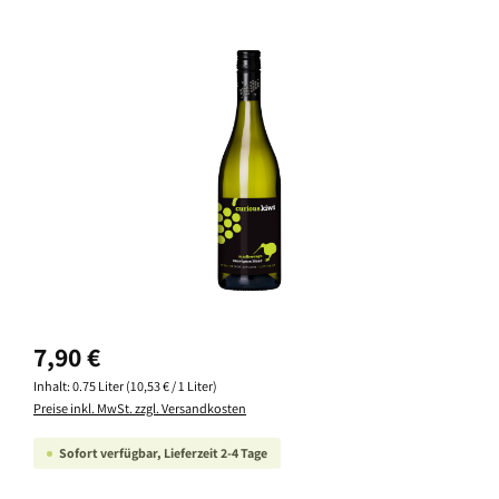
Bildergalerie überspringen
Regulärer Preis:
7,90 €
Inhalt:
0.75 Liter
(10,53 € / 1 Liter)
Preise inkl. MwSt. zzgl. Versandkosten
Sofort verfügbar, Lieferzeit 2-4 Tage