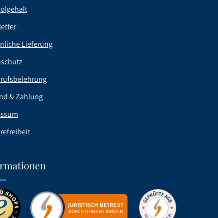
olgehalt
etter
nliche Lieferung
nschutz
rufsbelehrung
nd & Zahlung
essum
refreiheit
ormationen