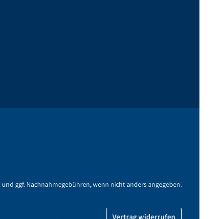
n
und ggf. Nachnahmegebühren, wenn nicht anders angegeben.
e Lieferung
Datenschutz
Widerrufsbelehrung
Versand & Zahlung
Vertrag widerrufen
Impressum
Barrierefreiheit