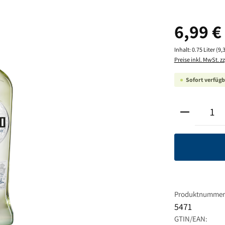
Regulärer Pre
6,99 €
Inhalt:
0.75 Liter
(9,3
Preise inkl. MwSt. z
Sofort verfügba
Produkt A
Produktnummer
5471
GTIN/EAN: