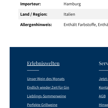
Importeur:
Hamburg
Land / Region:
Italien
Allergenhinweis:
Enthält Farbstoffe, Enthä
Erlebniswelten
Serv
Unser Wein des Monats
Jetzt 
Endlich wieder Zeit für Gin
Konta
Lieblings-Sommerweine
AGB
Perfekte Grillweine
Hinwe