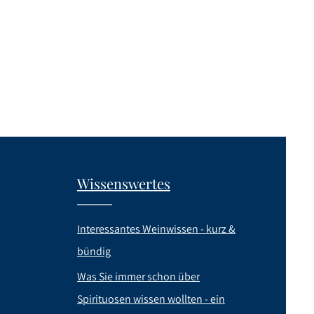
Wissenswertes
Interessantes Weinwissen - kurz &
bündig
Was Sie immer schon über
Spirituosen wissen wollten - ein