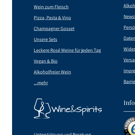
Alkoh
Wein zum Fleisch
Newsl
Pizza, Pasta & Vino
Persö
Champagner Gosset
Date
Unsere Sets
Wider
Leckere Rosé Weine für jeden Tag
Versa
Vegan & Bio
Impr
Alkoholfreier Wein
Barrie
...mehr
Inf
Unterstützung und Beratung