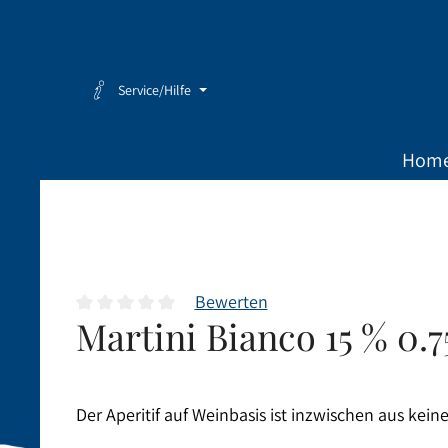
Zum Hauptinhalt springen
Zur Hauptnavigation springen
Service/Hilfe
Hom
Bewerten
Martini Bianco 15 % 0.7
Durchschnittliche Bewertung von 0 von 5 Sternen
Der Aperitif auf Weinbasis ist inzwischen aus k