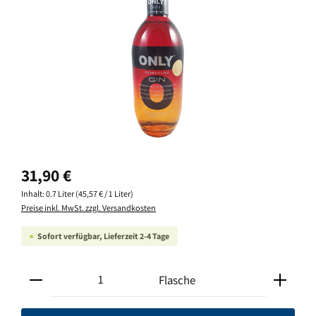
Regulärer Preis:
31,90 €
Inhalt:
0.7 Liter
(45,57 € / 1 Liter)
Preise inkl. MwSt. zzgl. Versandkosten
Sofort verfügbar, Lieferzeit 2-4 Tage
Produkt Anzahl: Gib den gewünschten Wert ein oder ben
Flasche