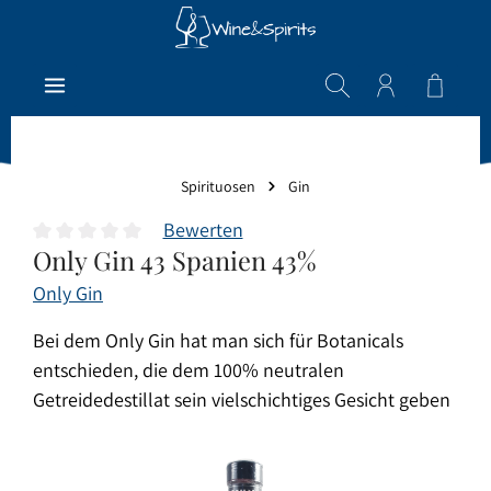
Zum Hauptinhalt springen
Warenk
Spirituosen
Gin
Bewerten
Only Gin 43 Spanien 43%
Durchschnittliche Bewertung von 0 von 5 Sternen
Only Gin
Bei dem Only Gin hat man sich für Botanicals
entschieden, die dem 100% neutralen
Getreidedestillat sein vielschichtiges Gesicht geben
Bildergalerie überspringen