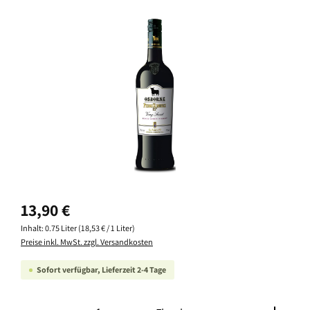
Bildergalerie überspringen
Regulärer Preis:
13,90 €
Inhalt:
0.75 Liter
(18,53 € / 1 Liter)
Preise inkl. MwSt. zzgl. Versandkosten
Sofort verfügbar, Lieferzeit 2-4 Tage
Produkt Anzahl: Gib den gewünschten Wert ein oder ben