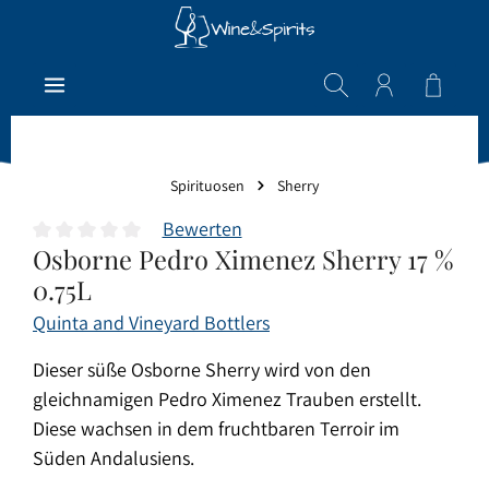
Zum Hauptinhalt springen
Warenk
Spirituosen
Sherry
Bewerten
Osborne Pedro Ximenez Sherry 17 %
Durchschnittliche Bewertung von 0 von 5 Sternen
0.75L
Quinta and Vineyard Bottlers
Dieser süße Osborne Sherry wird von den
gleichnamigen Pedro Ximenez Trauben erstellt.
Diese wachsen in dem fruchtbaren Terroir im
Süden Andalusiens.