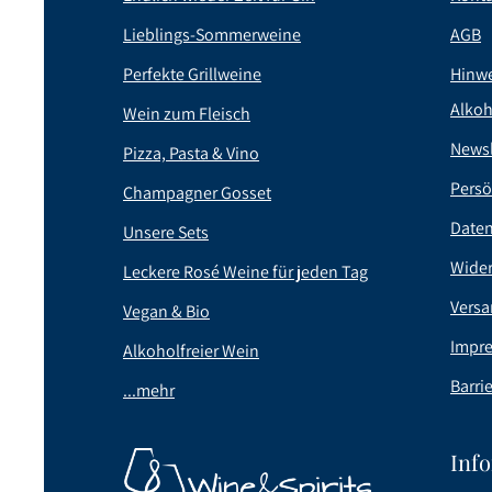
Lieblings-Sommerweine
AGB
Perfekte Grillweine
Hinwe
Alkoh
Wein zum Fleisch
Newsl
Pizza, Pasta & Vino
Persö
Champagner Gosset
Date
Unsere Sets
Wider
Leckere Rosé Weine für jeden Tag
Versa
Vegan & Bio
Impr
Alkoholfreier Wein
Barrie
...mehr
Inf