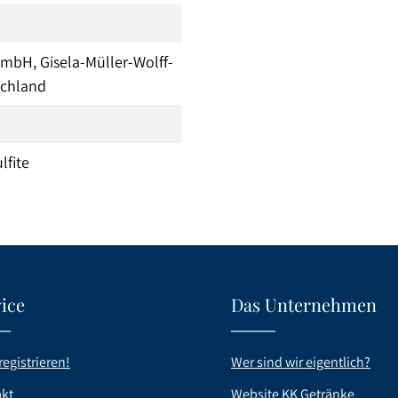
mbH, Gisela-Müller-Wolff-
schland
lfite
ice
Das Unternehmen
registrieren!
Wer sind wir eigentlich?
kt
Website KK Getränke