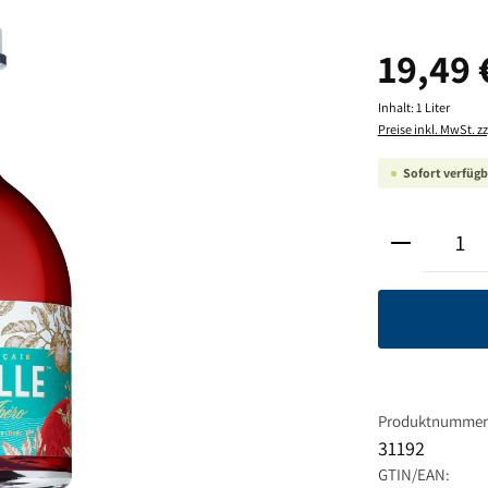
Regulärer Pre
19,49 
Inhalt:
1 Liter
Preise inkl. MwSt. z
Sofort verfügba
Produkt A
Produktnummer
31192
GTIN/EAN: