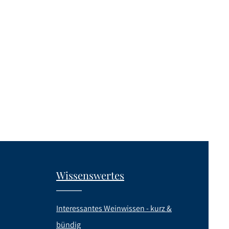
Wissenswertes
Interessantes Weinwissen - kurz &
bündig