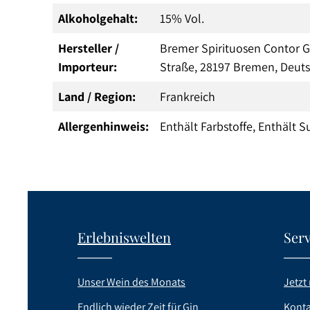
Alkoholgehalt:
15% Vol.
Hersteller /
Bremer Spirituosen Contor G
Importeur:
Straße, 28197 Bremen, Deut
Land / Region:
Frankreich
Allergenhinweis:
Enthält Farbstoffe, Enthält Su
Erlebniswelten
Serv
Unser Wein des Monats
Jetzt 
Endlich wieder Zeit für Gin
Konta