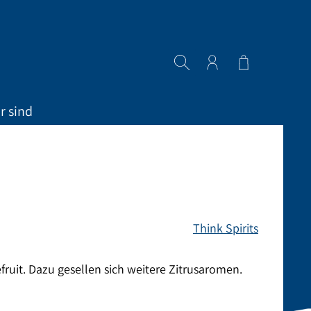
Warenkorb en
r sind
Think Spirits
ruit. Dazu gesellen sich weitere Zitrusaromen.