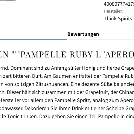
40080777417
Hersteller:
Think Spirits
Bewertungen
'"PAMPELLE RUBY L''APERO 15
dernd. Dominant sind zu Anfang süßer Honig und herbe Grapef
 zart bitteren Duft. Am Gaumen entfaltet der Pampelle Ruby
in von spitzigen Zitrusnuancen. Eine dezente Süße balancie
rch. Dieser hält sich zusammen mit der Grapefruit, der Ch
ersteller vor allem den Pampelle Spritz, analog zum Aperol
odawasser. Dekorieren Sie Ihren Drink mit einer Scheibe Gra
le Tonic trinken. Dazu geben Sie einen Teil Pampelle in ein