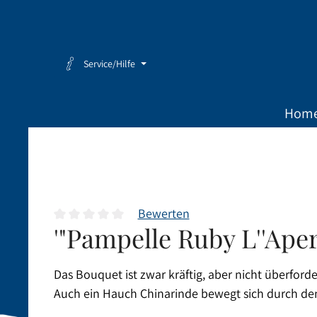
Zum Hauptinhalt springen
Zur Hauptnavigation springen
Service/Hilfe
Hom
Bewerten
'"Pampelle Ruby L''Apero
Durchschnittliche Bewertung von 0 von 5 Sternen
Das Bouquet ist zwar kräftig, aber nicht überfor
Auch ein Hauch Chinarinde bewegt sich durch den 