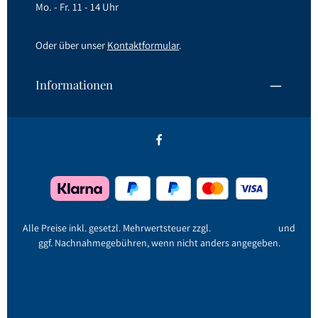
Mo. - Fr. 11 - 14 Uhr
Oder über unser
Kontaktformular
.
Informationen
Alle Preise inkl. gesetzl. Mehrwertsteuer zzgl.
Versandkosten
und
ggf. Nachnahmegebühren, wenn nicht anders angegeben.
Jetzt registrieren!
Kontakt
AGB
Hinweise zu Jahrgängen und Alkoholgehalt
Newsletter
Persönliche Lieferung
Datenschutz
Widerrufsbelehrung
Versand & Zahlung
Impressum
Barrierefreiheit