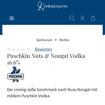
Zum Hauptinhalt springen
Warenk
Spirituosen
Wodka
Bewerten
Puschkin Nuts & Nougat Vodka
Durchschnittliche Bewertung von 0 von 5 Sternen
16.6%
Der cremig-süße Geschmack nach Nuss-Nougat mit
mildem Puschkin Vodka.