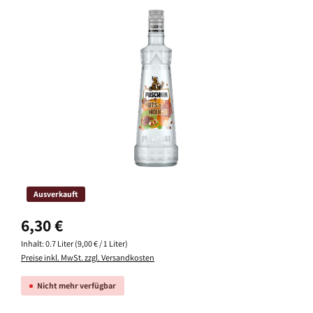
Bildergalerie überspringen
Ausverkauft
Regulärer Preis:
6,30 €
Inhalt:
0.7 Liter
(9,00 € / 1 Liter)
Preise inkl. MwSt. zzgl. Versandkosten
Nicht mehr verfügbar