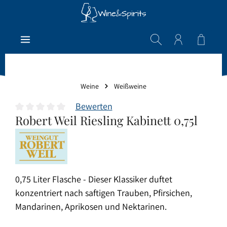
Zum Hauptinhalt springen
Warenk
Weine
Weißweine
Bewerten
Robert Weil Riesling Kabinett 0,75l
Durchschnittliche Bewertung von 0 von 5 Sternen
0,75 Liter Flasche - Dieser Klassiker duftet
konzentriert nach saftigen Trauben, Pfirsichen,
Mandarinen, Aprikosen und Nektarinen.