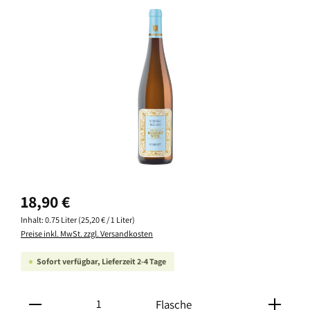
Bildergalerie überspringen
Regulärer Preis:
18,90 €
Inhalt:
0.75 Liter
(25,20 € / 1 Liter)
Preise inkl. MwSt. zzgl. Versandkosten
Sofort verfügbar, Lieferzeit 2-4 Tage
Produkt Anzahl: Gib den gewünschten Wert ein oder ben
Flasche