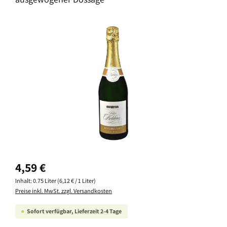
Bildergalerie überspringen
Regulärer Preis:
4,59 €
Inhalt:
0.75 Liter
(6,12 € / 1 Liter)
Preise inkl. MwSt. zzgl. Versandkosten
Sofort verfügbar, Lieferzeit 2-4 Tage