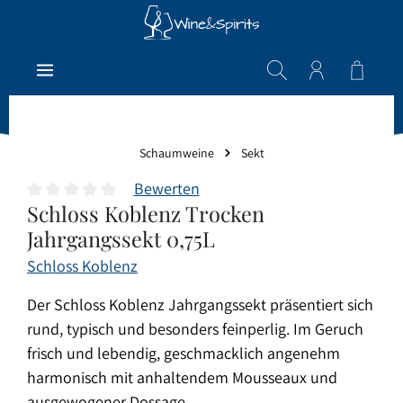
Zum Hauptinhalt springen
Warenk
Schaumweine
Sekt
Bewerten
Schloss Koblenz Trocken
Durchschnittliche Bewertung von 0 von 5 Sternen
Jahrgangssekt 0,75L
Schloss Koblenz
Der Schloss Koblenz Jahrgangssekt präsentiert sich
rund, typisch und besonders feinperlig. Im Geruch
frisch und lebendig, geschmacklich angenehm
harmonisch mit anhaltendem Mousseaux und
ausgewogener Dossage