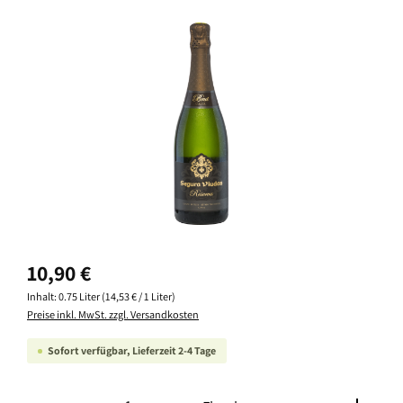
Bildergalerie überspringen
Regulärer Preis:
10,90 €
Inhalt:
0.75 Liter
(14,53 € / 1 Liter)
Preise inkl. MwSt. zzgl. Versandkosten
Sofort verfügbar, Lieferzeit 2-4 Tage
Produkt Anzahl: Gib den gewünschten Wert ein oder ben