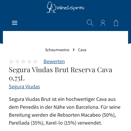
Zum Hauptinhalt springen
Warenk
Schaumweine
Cava
Bewerten
Segura Viudas Brut Reserva Cava
Durchschnittliche Bewertung von 0 von 5 Sternen
0,75L
Segura Viudas
Segura Viudas Brut ist ein hochwertiger Cava aus
dem Penedès in der Nähe von Barcelona. Für seine
Bereitung werden die Rebsorten Macabeo (50%),
Parellada (35%), Xarel-lo (15%) verwendet.