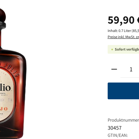
Regulärer Pre
59,90 
Inhalt:
0.7 Liter
(85,5
Preise inkl. MwSt. z
Sofort verfügba
Produkt A
Produktnummer
30457
GTIN/EAN: