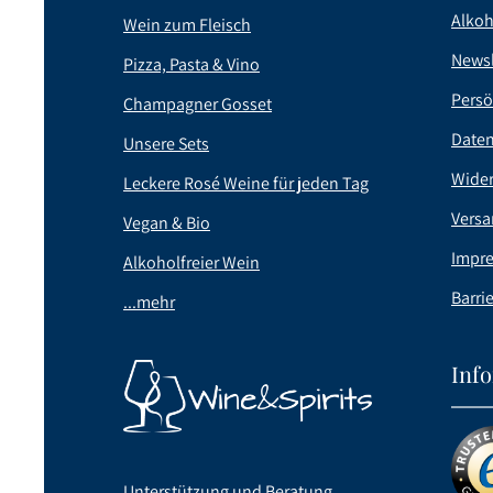
Alkoh
Wein zum Fleisch
Newsl
Pizza, Pasta & Vino
Persö
Champagner Gosset
Date
Unsere Sets
Wider
Leckere Rosé Weine für jeden Tag
Versa
Vegan & Bio
Impr
Alkoholfreier Wein
Barrie
...mehr
Inf
Unterstützung und Beratung