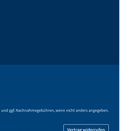
n
und ggf. Nachnahmegebühren, wenn nicht anders angegeben.
e Lieferung
Datenschutz
Widerrufsbelehrung
Versand & Zahlung
Vertrag widerrufen
Impressum
Barrierefreiheit