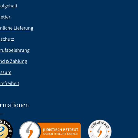
olgehalt
etter
nliche Lieferung
nschutz
rufsbelehrung
nd & Zahlung
essum
refreiheit
ormationen