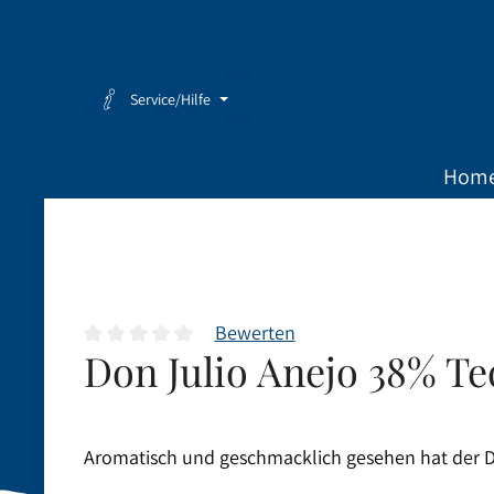
Zum Hauptinhalt springen
Zur Hauptnavigation springen
Service/Hilfe
Hom
Bewerten
Don Julio Anejo 38% Teq
Durchschnittliche Bewertung von 0 von 5 Sternen
Aromatisch und geschmacklich gesehen hat der Do