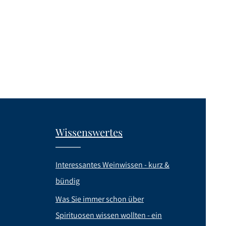
Wissenswertes
Interessantes Weinwissen - kurz &
bündig
Was Sie immer schon über
Spirituosen wissen wollten - ein