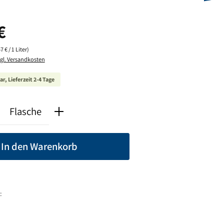
is:
€
7 € / 1 Liter)
zgl. Versandkosten
r, Lieferzeit 2-4 Tage
nzahl: Gib den gewünschten Wert ein oder ben
Flasche
In den Warenkorb
: