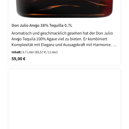
Don Julio Anejo 38% Tequilla 0.7L
Aromatisch und geschmacklich gesehen hat der Don Julio
Anejo Tequila 100% Agave viel zu bieten. Er kombiniert
Komplexität mit Eleganz und Aussagekraft mit Harmonie. Zu
den typischen Agavennoten gesellt sich ein fruchtiger
Inhalt:
0.7 Liter
(85,57 € / 1 Liter)
Beiklang. Der Agavenbrand begeistert mit Mandarinen,
Regulärer Preis:
59,90 €
Grapefruits und Zitronen. Ein süßer Hauch von Karamell
schwingt mit. Außerdem punktet der herrlich weiche,
sinnliche Don Julio Anejo Tequila 100% Agave mit Tönen
von Honig, gekochter Agave und Gewürzen. Vollmundig und
reif, wickelt er den Genießer um den Finger. Butterscotch
leitet in den Abgang über, der von Honig und leichter,
wärmender Würze geprägt ist.