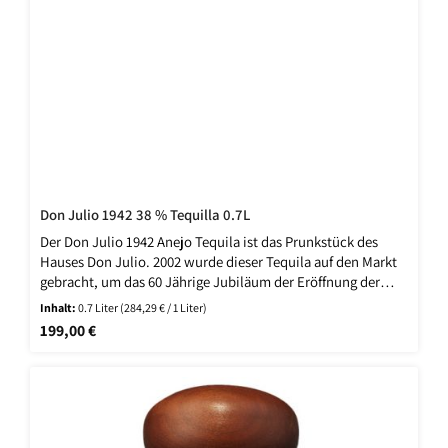
Don Julio 1942 38 % Tequilla 0.7L
Der Don Julio 1942 Anejo Tequila ist das Prunkstück des
Hauses Don Julio. 2002 wurde dieser Tequila auf den Markt
gebracht, um das 60 Jährige Jubiläum der Eröffnung der
ersten Don Julio Brennerei zu würdigen. Für diesen nur in
Inhalt:
0.7 Liter
(284,29 € / 1 Liter)
kleiner Stückzahl produzierten Tequila werden
Regulärer Preis:
199,00 €
ausschließlich die besten Agaven verwendet. Diese werden
schonend über 72 Stunden in Tonöfen gekocht,
anschließend langsam vergoren und zu guter Letzt sorgfältig
destilliert. Das Besondere an diesem Tequila ist die zweite
Destillation in Destillationsblasen, welche gewöhnlich zum
Destillieren für Whisk(e)ys oder Brandys verwendet werden.