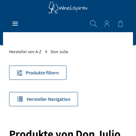
Zum Hauptinhalt springen
Warenk
Hersteller von A-Z
Don Julio
Produkte filtern
Hersteller Navigation
Produkte von Don Julio