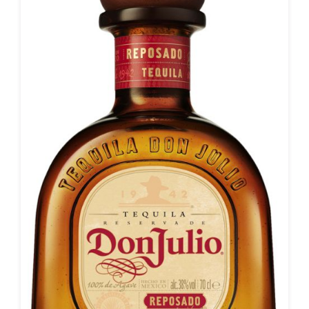
Dadurch erhält der Don Julio 1942 Anejo eine Komplexität,
welche andere Anejo Tequilas fehlt. Es folgt die Reifung in
Eichenfässern, in welchen zuvor der Don Julio Reposado
reifen durfte. Die Reife wird erst dann beendet, wenn der
Tequila sein Gleichgewicht aus Aromatik, Finesse und
Harmonie erreicht hat. Dies dauert bis zu 38 Monate, jedoch
mindestens 2 Jahre. Das Ergebnis ist ein Anejo Tequila von
herausragender Qualität. In der Nase ist er Süß, geprägt von
Karamell, Toffee und roten Früchten gepaart mit einem
Hauch Vanille. Geschmacklich erinnert der Don Julio 1942
Anejo an kraftvolle, geröstete Agave in Verbindung mit
Vanille und tropischen, sonnengereiften Früchten. Töne von
leicht salzigem Karamell mischen sich darunter, welche
durch das diskontinuierliche Brennverfahren in
Destillationsblasen stammt. Das Finish ist langanhaltend
von der Süße der Agave geprägt sowie von Eiche und
Vanille.