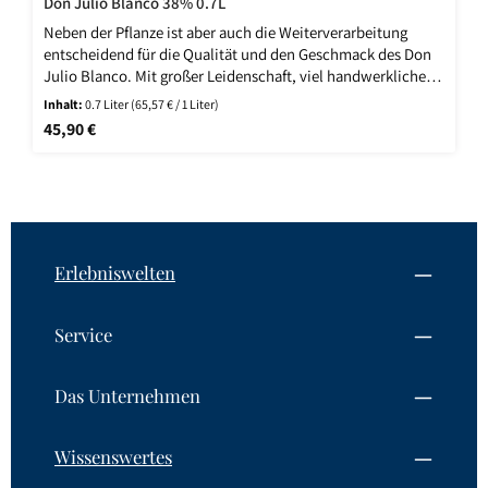
Don Julio Blanco 38% 0.7L
Neben der Pflanze ist aber auch die Weiterverarbeitung
entscheidend für die Qualität und den Geschmack des Don
Julio Blanco. Mit großer Leidenschaft, viel handwerklichem
Können und Erfahrung entsteht einer der besten 100% de
Inhalt:
0.7 Liter
(65,57 € / 1 Liter)
Agave Tequilas überhaupt. Natürlich kann er als besonders
Regulärer Preis:
45,90 €
feine und aromatische Basis von Tequiladrinks aller Art
verwendet werden, aber auch pur ist er der perfekte Einstieg
in die Welt der feinen Agavenbrände.
Erlebniswelten
Service
Das Unternehmen
Wissenswertes