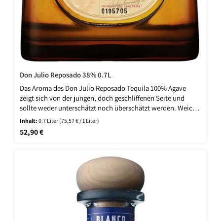
Don Julio Reposado 38% 0.7L
Das Aroma des Don Julio Reposado Tequila 100% Agave
zeigt sich von der jungen, doch geschliffenen Seite und
sollte weder unterschätzt noch überschätzt werden. Weich
und zugänglich, lädt es mit Zitrusfrüchten und Agavennoten
Inhalt:
0.7 Liter
(75,57 € / 1 Liter)
zum Entspannen ein. Die Fruchtigkeit wird von einem
Regulärer Preis:
52,90 €
feinwürzigen Beiklang begleitet, der Lust auf mehr macht.
Im Geschmack begeistert der überraschend elegante, pur
genießbare Don Julio Reposado Tequila 100% Agave mit
Tönen von Vanille und dunkler Schokolade, ohne zu süß zu
wirken. Ein Hauch von Zimt und eine unglaubliche
Weichheit verleihen der Spirituose aus Zentralamerika
etwas Sinnliches. Das seidige, wärmende Finish kombiniert
Früchte wie karamellisierte Äpfel mit einem Beiklang von
Nuss.