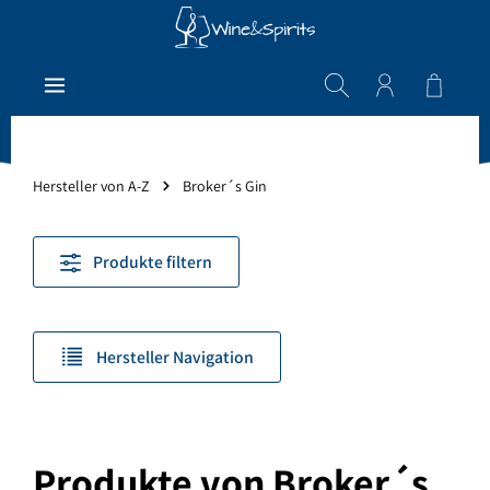
Zum Hauptinhalt springen
Warenk
Hersteller von A-Z
Broker´s Gin
Produkte filtern
Hersteller Navigation
Produkte von Broker´s