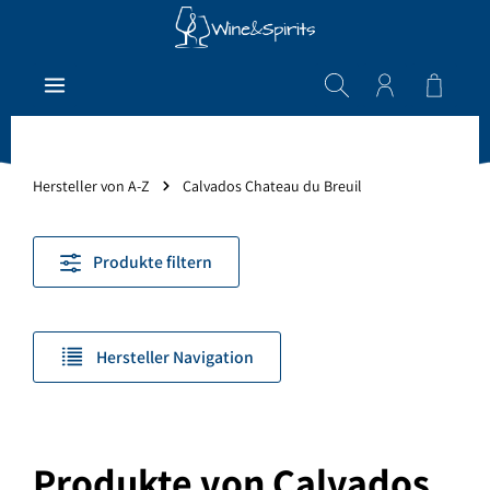
Zum Hauptinhalt springen
Warenk
Hersteller von A-Z
Calvados Chateau du Breuil
Produkte filtern
Hersteller Navigation
Produkte von Calvados