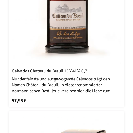
Calvados Chateau du Breuil 15 Y 41% 0,7L
Nur der feinste und ausgewogenste Calvados trägt den
Namen Château du Breuil. In dieser renommierten
normannischen Destillerie vereinen sich die Liebe zum
Handwerk und der Respekt vor der traditionsreichen
Regulärer Preis:
57,95 €
Calvados Herstellung.Calvados-Destillate, die mindestens
15 Jahre in kleinen Eichenfässern herangereift sind, geben
diesem alten Calvados seinen typischen Charakter. Vor
allem sein kräftiges Apfelbouquet und die durch die lange
Lagerzeit angenommenen Tannine des Eichenfasses
zeichnen diese hervorragende Spezialität aus.