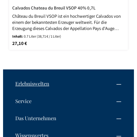
Calvados Chateau du Breuil VSOP 40% 0,7L
Château du Breuil VSOP ist ein hochwertiger Calvados von
einem der bekanntesten Erzeuger weltweit. Für die
Erzeugung dieses Calvados der Appellation Pays d'Auge
werden ausschließlich Äpfel aus eigenem Anbau verwendet.
Inhalt:
0.7 Liter
(38,71 € / 1 Liter)
Dies ermöglicht es ein Maximum an Qualität zu
Regulärer Preis:
27,10 €
gewährleisten. Die Äpfel werden nach der Ernte zunächst
gepresst, um aus dem Saft einen Apfelwein herzustellen.
Dieser wird anschließend zweifach in kleinen
Kupferbrennblasen, die denen in der Region Cognac überaus
ähnlich sind, destilliert.
Erlebniswelten
Service
Das Unternehmen
Wissenswertes