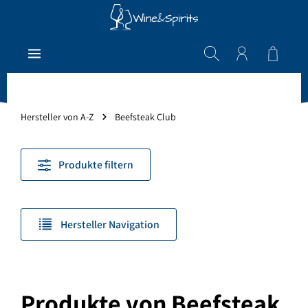
Zum Hauptinhalt springen
Warenk
Hersteller von A-Z
Beefsteak Club
Produkte filtern
Hersteller Navigation
Produkte von Beefsteak