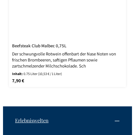
Beefsteak Club Malbec 0,75L
Der schwungvolle Rotwein offenbart der Nase Noten von
frischen Brombeeren, saftigen Pflaumen sowie
zartschmelzender Milchschokolade. Sch
Inhalt:
0.75 Liter
(10,53 € / 1 Liter)
Regulärer Preis:
7,90 €
Erlebniswelten