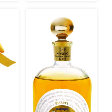
leicht blumige Anklänge. Er ist nicht
tärke
nur ein excellenter Digestif, sondern ist
tet er
auch eine Bereicherung für den Abend
ndeln,
nach einem ereignisreichen Tag
tig
normer