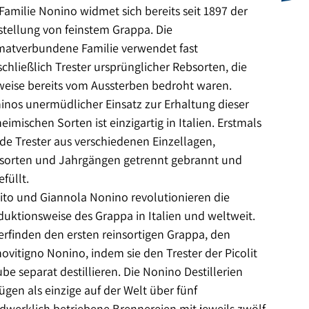
Familie Nonino widmet sich bereits seit 1897 der
stellung von feinstem Grappa. Die
matverbundene Familie verwendet fast
chließlich Trester ursprünglicher Rebsorten, die
lweise bereits vom Aussterben bedroht waren.
inos unermüdlicher Einsatz zur Erhaltung dieser
eimischen Sorten ist einzigartig in Italien. Erstmals
de Trester aus verschiedenen Einzellagen,
sorten und Jahrgängen getrennt gebrannt und
füllt.
ito und Giannola Nonino revolutionieren die
duktionsweise des Grappa in Italien und weltweit.
 erfinden den ersten reinsortigen Grappa, den
ovitigno Nonino, indem sie den Trester der Picolit
be separat destillieren. Die Nonino Destillerien
ügen als einzige auf der Welt über fünf
dwerklich betriebene Brennereien mit jeweils zwölf