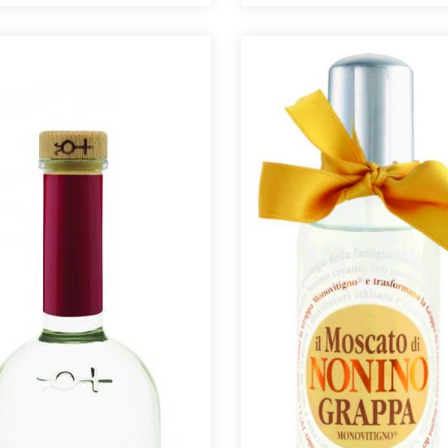
wurde er unverdünnt in Fasss
gefüllt. Elegant und intensiv duf
nach Kirschen, Aprikosen, Ma
Gebäck und Schokolade. Sam
kleidet er den Gaumen mit e
Fülle aus.