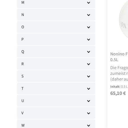
M
N
O
P
Q
Nonino F
0.5L
R
Die Frago
zumeist r
S
(daher au
Erdbeere
Inhalt:
0.5 L
T
Trester b
65,10 €
Regulärer
und edle
U
der Rebs
und mild
V
W