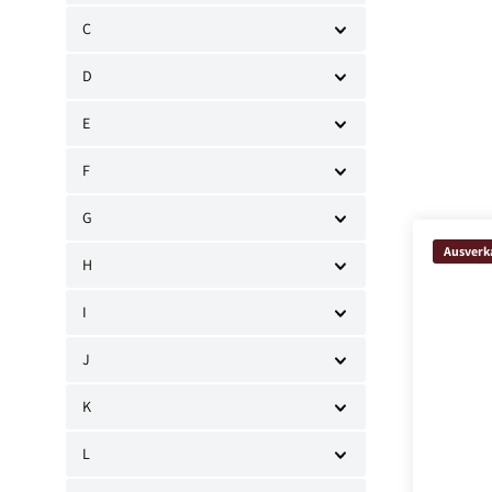
C
D
E
F
G
Ausverk
H
I
J
K
L