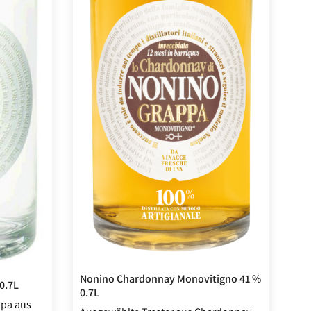
Nonino Chardonnay Monovitigno 41 %
0.7L
0.7L
ppa aus