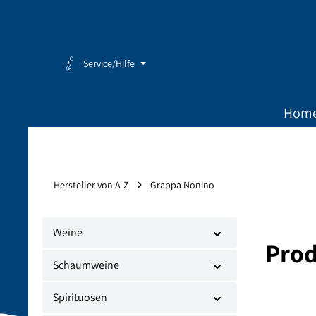
Zum Hauptinhalt springen
Zur Hauptnavigation springen
Service/Hilfe
Hom
Hersteller von A-Z
Grappa Nonino
Weine
Prod
Schaumweine
Spirituosen