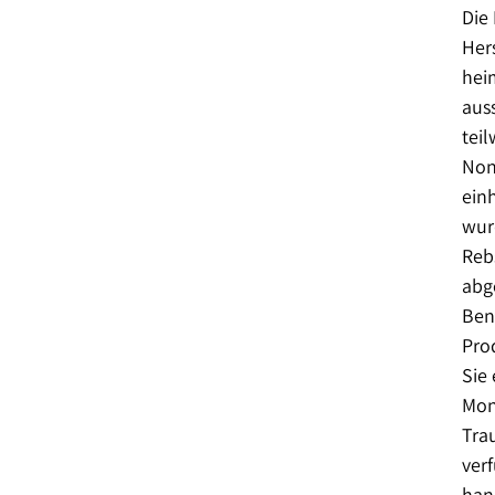
Die 
Her
hei
auss
tei
Non
einh
wur
Reb
abge
Ben
Pro
Sie
Mon
Trau
verf
han