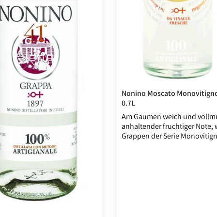
Nonino Moscato Monovitign
0.7L
Am Gaumen weich und vollmu
anhaltender fruchtiger Note, w
Grappen der Serie Monovitig
der Trester für den Grappa il
aus dem Friaul im Nordosten
Italien. Die aromatische Rebe 
einen aromatisch stark duft
Grappa der feinsten Güte.