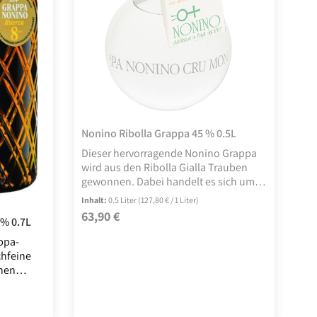
Nonino Ribolla Grappa 45 % 0.5L
Dieser hervorragende Nonino Grappa
wird aus den Ribolla Gialla Trauben
gewonnen. Dabei handelt es sich um
eine uralte, weiße Rebsorte, die dem
Inhalt:
0.5 Liter
(127,80 € / 1 Liter)
Grappa einen eleganten Charakter
63,90 €
Regulärer Preis:
3% 0.7L
verleiht. Diesen erlesenen Grappa
können Sie hier im Spirituosen Shop zu
ppa-
einem billigen Preis bestellen. Obwohl
chfeine
der Grappa preiswert ist, zeichnet ihn
nen
doch eine ausgezeichnete Qualität aus.
en
Der Grappa Ribolla Gialla Cru von
Nonino schmeckt fruchtig und besitzt
rn, dann