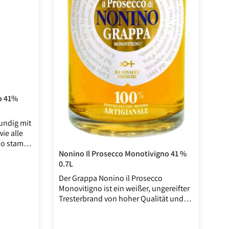
o 41%
ndig mit
ie alle
no stammt
 Moscato
Nonino Il Prosecco Monotivigno 41 %
 von
0.7L
liefert
Der Grappa Nonino il Prosecco
enden
Monovitigno ist ein weißer, ungereifter
Tresterbrand von hoher Qualität und
reichlich Charme. Der Prosecco-Grappa
von Nonino aus Italien steht für