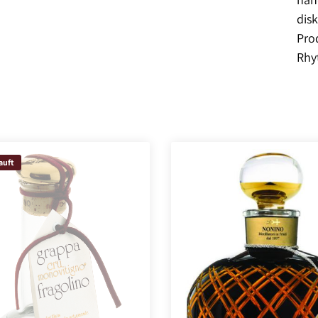
dis
Pro
Rhy
auft