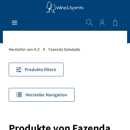
Zum Hauptinhalt springen
Warenk
Hersteller von A-Z
Fazenda Soledade
Produkte filtern
Hersteller Navigation
Produkte von Fazenda