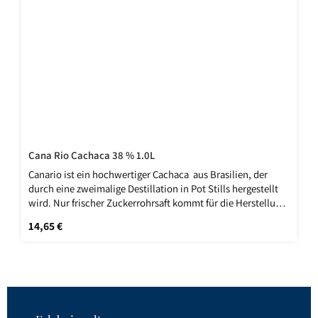
Cana Rio Cachaca 38 % 1.0L
Canario ist ein hochwertiger Cachaca aus Brasilien, der
durch eine zweimalige Destillation in Pot Stills hergestellt
wird. Nur frischer Zuckerrohrsaft kommt für die Herstellung
dieses Cachacas in Frage. Das Zuckerrohr, welches für die
Regulärer Preis:
14,65 €
Herstellung von Canario verwendet wird, wird in einer Höhe
von 800m angebaut und ist ebenso wie das verwendete
klare und weiche Wasser aus dem unternehmenseigenen
Brunnen für die hohe Qualität dieses Zuckerrohrbrandes
verantwortlich. Caipirinhas mit Canario Cachaca sind ein
absoluter Genuss.