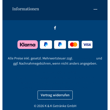
Informationen
Alle Preise inkl. gesetzl. Mehrwertsteuer zzgl.
Versandkosten
und
ggf. Nachnahmegebühren, wenn nicht anders angegeben.
Jetzt registrieren!
Kontakt
AGB
Hinweise zu Jahrgängen und Alkoholgehalt
Newsletter
Persönliche Lieferung
Datenschutz
Widerrufsbelehrung
Versand & Zahlung
Impressum
Barrierefreiheit
Vertrag widerrufen
© 2026 K & K Getränke GmbH