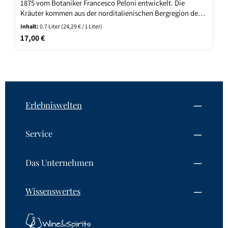
1875 vom Botaniker Francesco Peloni entwickelt. Die
Kräuter kommen aus der norditalienischen Bergregion des
Monte Braulio-Valtellina und trocknen an der frischen
Inhalt:
0.7 Liter
(24,29 € / 1 Liter)
Bergluft, bevor sie anschliessend einen Monat lang
Regulärer Preis:
17,00 €
fermentieren. Nach der Destillation lagert der Likör zwei
Jahre lang in Eichenholzfässern.
Erlebniswelten
Service
Das Unternehmen
Wissenswertes