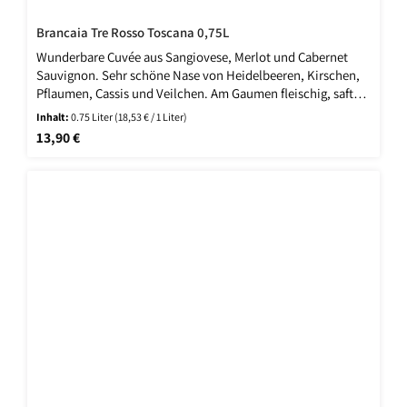
Brancaia Tre Rosso Toscana 0,75L
Wunderbare Cuvée aus Sangiovese, Merlot und Cabernet
Sauvignon. Sehr schöne Nase von Heidelbeeren, Kirschen,
Pflaumen, Cassis und Veilchen. Am Gaumen fleischig, saftig,
samtig, schöne intensive Frucht und sehr elegant. Sein
Inhalt:
0.75 Liter
(18,53 € / 1 Liter)
süffiger Stil mit Anspruch und ein langer Nachhall machen
Regulärer Preis:
13,90 €
ihn zu einem Vorzeige- Toskaner, der stets mit
ausgezeichneten Bewertungen glänzt.