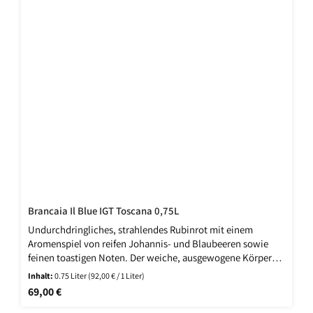
Brancaia Il Blue IGT Toscana 0,75L
Undurchdringliches, strahlendes Rubinrot mit einem
Aromenspiel von reifen Johannis- und Blaubeeren sowie
feinen toastigen Noten. Der weiche, ausgewogene Körper
bietet ein vollendetes Wechselspiel zwischen der
Inhalt:
0.75 Liter
(92,00 € / 1 Liter)
hervorragenden Tanninstruktur und der
Regulärer Preis:
69,00 €
Alkoholkomponente. Im höchst überzeugenden Finale