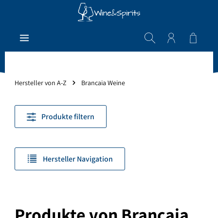
Zum Hauptinhalt springen
Warenk
Hersteller von A-Z
Brancaia Weine
Produkte filtern
Hersteller Navigation
Produkte von Brancaia