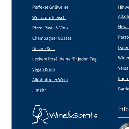
Perfekte Grillweine
Hinwe
Alkoh
Wein zum Fleisch
Newsl
Pizza, Pasta & Vino
Persö
Champagner Gosset
Date
Unsere Sets
Wider
Leckere Rosé Weine für jeden Tag
Versa
Vegan & Bio
Impr
Alkoholfreier Wein
Barrie
...mehr
Inf