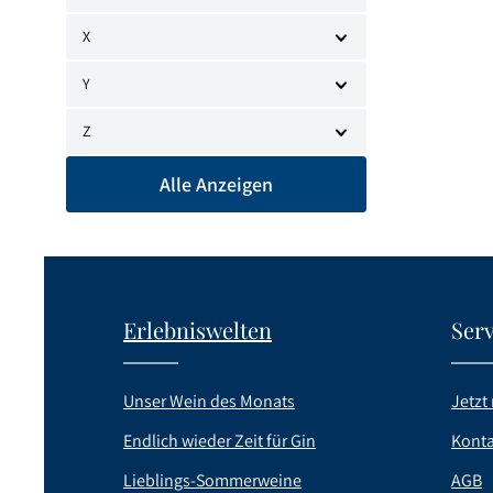
Familien
Gründung
X
bringt. Z
Alpensch
Y
Williamsb
Kirsche.
Z
Alle Anzeigen
Erlebniswelten
Serv
Unser Wein des Monats
Jetzt 
Endlich wieder Zeit für Gin
Konta
Lieblings-Sommerweine
AGB