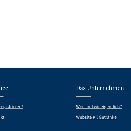
unternehmen Nannerl seit der
Alkohol, Zucker, Wasser und 
 im Jahre 1975 auf den Markt
Marillendestillat.
u den Highlights von
naps Steinbeisser gehören
irne, Marille, Obstler und
ice
Das Unternehmen
registrieren!
Wer sind wir eigentlich?
kt
Website KK Getränke