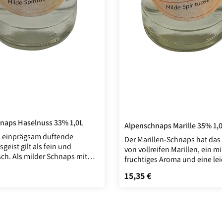
naps Haselnuss 33% 1,0L
Alpenschnaps Marille 35% 1,
e, einprägsam duftende
Der Marillen-Schnaps hat da
geist gilt als fein und
von vollreifen Marillen, ein mi
ch. Als milder Schnaps mit
fruchtiges Aroma und eine lei
l Haselnuss punktet er in
Marzipannote. In Österreich is
15,35 €
 Preis:
Regulärer Preis:
er Runde und hat außerdem
Schnaps als Steinbeisser Mari
n diverse gastronomische
Filzhut bekannt. Durch den
gehalten. Letzteres trifft auf so
aufgesetzten Filzhut wurde es
lle Spirituosen und weiteren
Kultspirituose aus den Alpen.
zu, die das Salzburger
Hergestellt wird die Spirituos