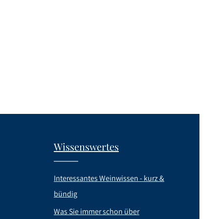
10 Prozent
Wissenswertes
Interessantes Weinwissen - kurz &
bündig
Was Sie immer schon über