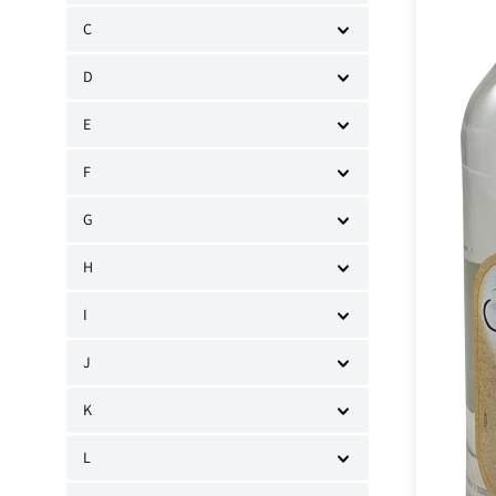
C
D
E
F
G
H
I
J
K
L