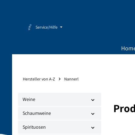
Zum Hauptinhalt springen
Zur Hauptnavigation springen
Service/Hilfe
Hom
Hersteller von A-Z
Nannerl
Weine
Prod
Schaumweine
Spirituosen