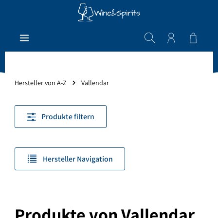
Zum Hauptinhalt springen
Warenk
Hersteller von A-Z
Vallendar
Produkte filtern
Hersteller Navigation
Produkte von Vallendar