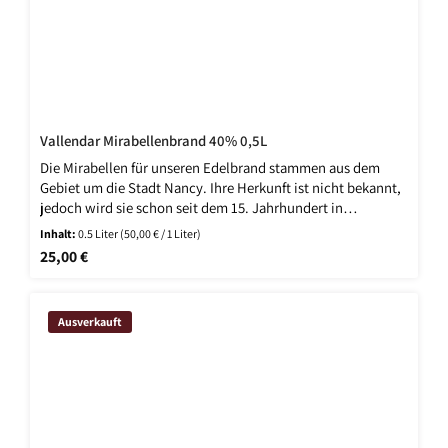
Vallendar Mirabellenbrand 40% 0,5L
Die Mirabellen für unseren Edelbrand stammen aus dem
Gebiet um die Stadt Nancy. Ihre Herkunft ist nicht bekannt,
jedoch wird sie schon seit dem 15. Jahrhundert in
Frankreich kultiviert. Benannt ist sie nach der Stadt Nancy
Inhalt:
0.5 Liter
(50,00 € / 1 Liter)
in Lothringen. Sie reift von Mitte August bis Anfang
Regulärer Preis:
25,00 €
September.
Ausverkauft