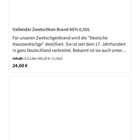
Vallendar Zwetschken Brand 40% 0,50L
Für unseren Zwetschgenbrand wird die "Deutsche
Hauszwetschge" destilliert. Sie ist seit dem 17. Jahrhundert
in ganz Deutschland verbreitet. Bekannt ist sie auch unter
anderen Synonymen wie: Bauernpflaume, Gemeine
Inhalt:
0.5 Liter
(49,20 € / 1 Liter)
Zwetschge, Fränkische Hauszwetschge, Basler Zwetschge.
Regulärer Preis:
24,60 €
etc. Ihre Herkunft ist Norditalien. Sie reift von Ende
September bis Mitte Oktober. Für unseren Edelbrand
destillieren wir die Zwetschgen aus Baden.