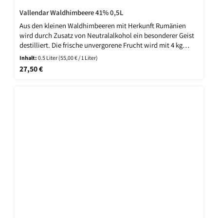
Vallendar Waldhimbeere 41% 0,5L
Aus den kleinen Waldhimbeeren mit Herkunft Rumänien
wird durch Zusatz von Neutralalkohol ein besonderer Geist
destilliert. Die frische unvergorene Frucht wird mit 4 kg
Waldhimbeeren auf 1 Ltr. Alkohol angesetzt und nach einer
Inhalt:
0.5 Liter
(55,00 € / 1 Liter)
gewissen Einwirkzeit wieder destilliert.
Regulärer Preis:
27,50 €