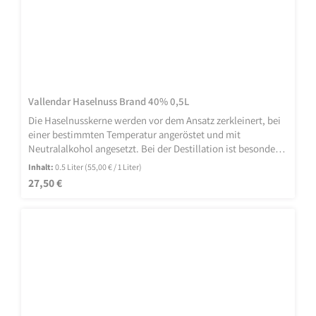
Vallendar Haselnuss Brand 40% 0,5L
Die Haselnusskerne werden vor dem Ansatz zerkleinert, bei
einer bestimmten Temperatur angeröstet und mit
Neutralalkohol angesetzt. Bei der Destillation ist besonders
auf die Temperatur zu achten, die das austretende Fett der
Inhalt:
0.5 Liter
(55,00 € / 1 Liter)
Haselnuss mit dem Alkohol verbindet. Neben
Regulärer Preis:
27,50 €
Schokoaromen und Vanille eben ganz Haselnuss! Die
Haselnuss gilt als die älteste in unseren Breiten beheimatete
Obstart. Noch heute ist sie von Skandinavien bis ans
Mittelmeer weit verbreitet.