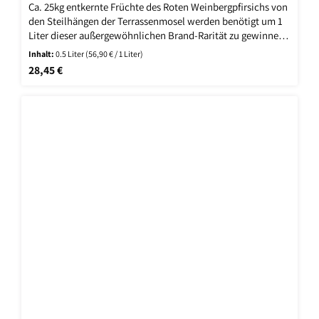
Ca. 25kg entkernte Früchte des Roten Weinbergpfirsichs von
den Steilhängen der Terrassenmosel werden benötigt um 1
Liter dieser außergewöhnlichen Brand-Rarität zu gewinnen.
Das Destillat zeigt dem Kenner, welches enorme Potential in
Inhalt:
0.5 Liter
(56,90 € / 1 Liter)
der Frucht steckt. Die komplexe, fruchtige und frische Nase
Regulärer Preis:
28,45 €
und der differenzierte Geschmack mit Anklängen von
Sandelholz, Erde und wildem Thymian schmeicheln dem
Liebhaber besonderer Brandspezialitäten.