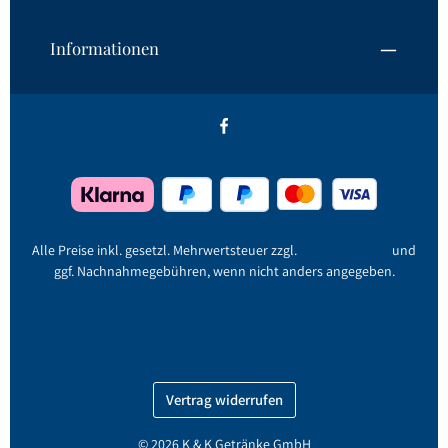
Informationen
Alle Preise inkl. gesetzl. Mehrwertsteuer zzgl.
Versandkosten
und
ggf. Nachnahmegebühren, wenn nicht anders angegeben.
Jetzt registrieren!
Kontakt
AGB
Hinweise zu Jahrgängen und Alkoholgehalt
Newsletter
Persönliche Lieferung
Datenschutz
Widerrufsbelehrung
Versand & Zahlung
Impressum
Barrierefreiheit
Vertrag widerrufen
© 2026 K & K Getränke GmbH