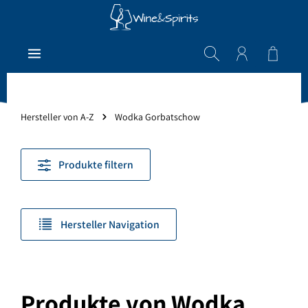
Zum Hauptinhalt springen
Warenk
Hersteller von A-Z
Wodka Gorbatschow
Produkte filtern
Hersteller Navigation
Produkte von Wodka