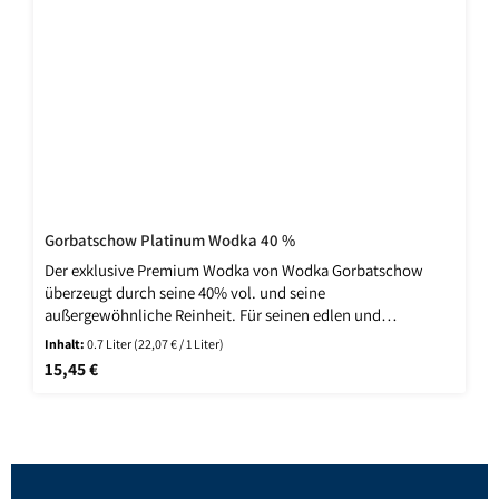
Gorbatschow Platinum Wodka 40 %
Der exklusive Premium Wodka von Wodka Gorbatschow
überzeugt durch seine 40% vol. und seine
außergewöhnliche Reinheit. Für seinen edlen und
unverkennbaren milden Geschmack, sorgt die vierfach
Inhalt:
0.7 Liter
(22,07 € / 1 Liter)
Kältefiltration und die anschließende aufwendige Platin-
Regulärer Preis:
15,45 €
Filtration.