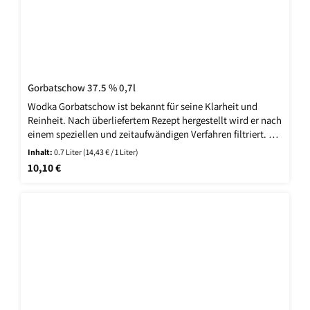
Gorbatschow 37.5 % 0,7l
Wodka Gorbatschow ist bekannt für seine Klarheit und
Reinheit. Nach überliefertem Rezept hergestellt wird er nach
einem speziellen und zeitaufwändigen Verfahren filtriert. So
entsteht der eiskalte Genuss, der Wodka Gorbatschow zum
Inhalt:
0.7 Liter
(14,43 € / 1 Liter)
meistgetrunkenen Wodka Deutschlands macht. Der
Regulärer Preis:
10,10 €
Alkoholgehalt liegt je nach Sorte (blaues oder schwarzes
Etikett) zwischen 37,5% Vol. und 50% Vol. Und zu guter
Letzt wird er in die klassische Wodka Gorbatschow Flasche
abgefüllt.