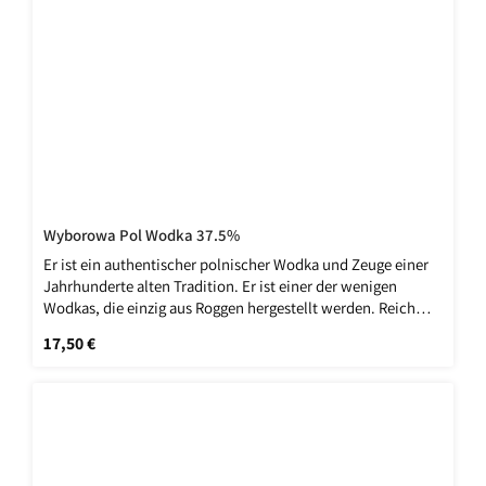
Wyborowa Pol Wodka 37.5%
Er ist ein authentischer polnischer Wodka und Zeuge einer
Jahrhunderte alten Tradition. Er ist einer der wenigen
Wodkas, die einzig aus Roggen hergestellt werden. Reich
und rund mit Roggenaroma.Im Geschmack ist er Fein, mild
Regulärer Preis:
17,50 €
hat aber auch eine Noten von weisser Schokolade und
Pekannüssen. Er ist lang, rund und ausgeglichen im Abgang