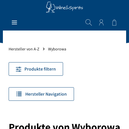
Zum Hauptinhalt springen
Warenk
Hersteller von A-Z
Wyborowa
Produkte filtern
Hersteller Navigation
Produkte von Wyborowa