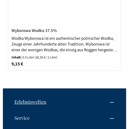
Wyborowa Wodka 37.5%
Wodka Wyborowa ist ein authentischer polnischer Wodka,
Zeuge einer Jahrhunderte alten Tradition. Wyborowa ist
einer der wenigen Wodkas, die einzig aus Roggen hergestellt
werden. Reich und rund mit Roggenaroma. Im Geschmack:
Inhalt:
0.5 Liter
(18,30 € / 1 Liter)
Fein, mild, mit Noten von weisser Schokolade und
Regulärer Preis:
9,15 €
PekannǬssen. Lang, rund und ausgeglichen im Abgang
Erlebniswelten
Service