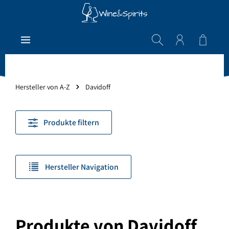
Zum Hauptinhalt springen
Warenk
Hersteller von A-Z
Davidoff
Produkte filtern
Hersteller Navigation
Produkte von Davidoff