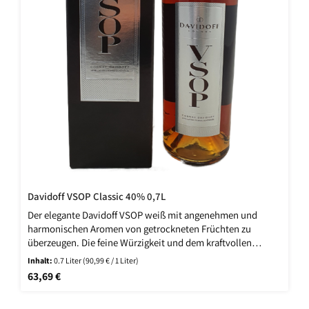
Davidoff VSOP Classic 40% 0,7L
Der elegante Davidoff VSOP weiß mit angenehmen und
harmonischen Aromen von getrockneten Früchten zu
überzeugen. Die feine Würzigkeit und dem kraftvollen
Charakter der diesen Cognac so einzigartig macht, ist seine
Inhalt:
0.7 Liter
(90,99 € / 1 Liter)
weltweite Beliebtheit zu verdanken. Nur feinste Fässer aus
Regulärer Preis:
63,69 €
Eichenholz werden dazu verwendet. Zu seiner vollen
Komplexität und diesen unnachahmlichen Charakter