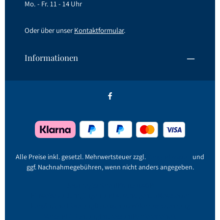
Mo. - Fr. 11 - 14 Uhr
Oder über unser
Kontaktformular
.
Informationen
Alle Preise inkl. gesetzl. Mehrwertsteuer zzgl.
Versandkosten
und
ggf. Nachnahmegebühren, wenn nicht anders angegeben.
Jetzt registrieren!
Kontakt
AGB
Hinweise zu Jahrgängen und Alkoholgehalt
Newsletter
Persönliche Lieferung
Datenschutz
Widerrufsbelehrung
Versand & Zahlung
Impressum
Barrierefreiheit