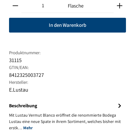
Produkt Anzahl: Gib den gewünschten Wert ein oder ben
Flasche
In den Warenkorb
Produktnummer:
31115
GTIN/EAN:
8412325003727
Hersteller:
E.Lustau
Beschreibung
Mit Lustau Vermut Blanco eröffnet die renommierte Bodega
Lustau eine neue Spate in ihrem Sortiment, welches bisher mit
erstk…
Mehr