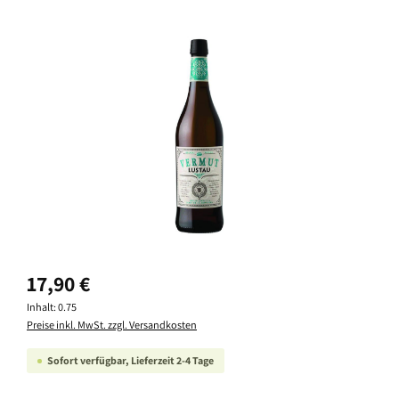
Bildergalerie überspringen
Regulärer Preis:
17,90 €
Inhalt:
0.75
Preise inkl. MwSt. zzgl. Versandkosten
Sofort verfügbar, Lieferzeit 2-4 Tage