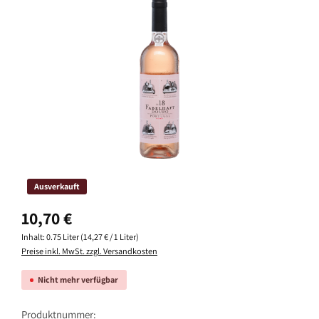
Bildergalerie überspringen
Ausverkauft
Regulärer Preis:
10,70 €
Inhalt:
0.75 Liter
(14,27 € / 1 Liter)
Preise inkl. MwSt. zzgl. Versandkosten
Nicht mehr verfügbar
Produktnummer: