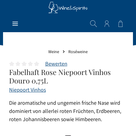
Zum Hauptinhalt springen
Warenk
Weine
Roséweine
Bewerten
Fabelhaft Rose Niepoort Vinhos
Durchschnittliche Bewertung von 0 von 5 Sternen
Douro 0,75L
Niepoort Vinhos
Die aromatische und ungemein frische Nase wird
dominiert von allerlei roten Früchten, Erdbeeren,
roten Johannisbeeren sowie Himbeeren.