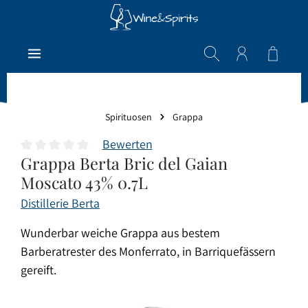
Zum Hauptinhalt springen
Warenk
Spirituosen
Grappa
Bewerten
Grappa Berta Bric del Gaian
Durchschnittliche Bewertung von 0 von 5 Sternen
Moscato 43% 0.7L
Distillerie Berta
Wunderbar weiche Grappa aus bestem
Barberatrester des Monferrato, in Barriquefässern
gereift.