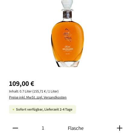
Bildergalerie überspringen
Regulärer Preis:
109,00 €
Inhalt:
0.7 Liter
(155,71 € / 1 Liter)
Preise inkl. MwSt. zzgl. Versandkosten
Sofort verfügbar, Lieferzeit 2-4 Tage
Produkt Anzahl: Gib den gewünschten Wert ein oder ben
Flasche