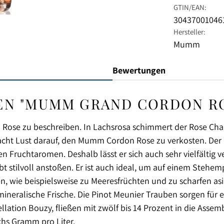
GTIN/EAN:
30437001046
Hersteller:
Mumm
Bewertungen
N "MUMM GRAND CORDON RO
Rose zu beschreiben. In Lachsrosa schimmert der Rose Cham
 macht Lust darauf, den Mumm Cordon Rose zu verkosten. De
n Fruchtaromen. Deshalb lässt er sich auch sehr vielfälti
gibt stilvoll anstoßen. Er ist auch ideal, um auf einem Stehe
, wie beispielsweise zu Meeresfrüchten und zu scharfen as
eralische Frische. Die Pinot Meunier Trauben sorgen für 
ation Bouzy, fließen mit zwölf bis 14 Prozent in die Assem
hs Gramm pro Liter.