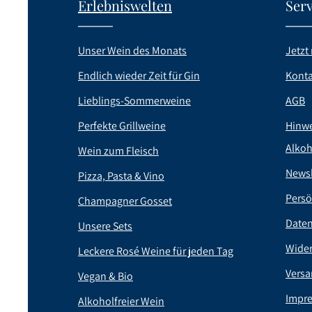
Erlebniswelten
Serv
Unser Wein des Monats
Jetzt 
Endlich wieder Zeit für Gin
Konta
Lieblings-Sommerweine
AGB
Perfekte Grillweine
Hinwe
Alkoh
Wein zum Fleisch
Newsl
Pizza, Pasta & Vino
Persö
Champagner Gosset
Date
Unsere Sets
Wider
Leckere Rosé Weine für jeden Tag
Versa
Vegan & Bio
Impr
Alkoholfreier Wein