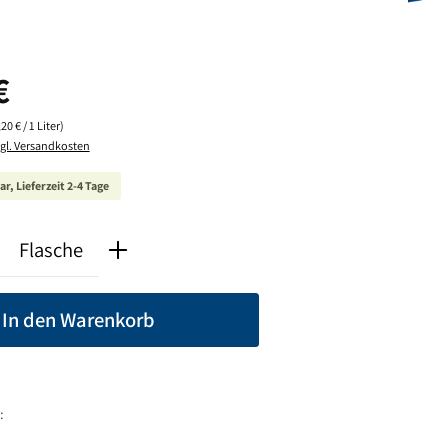
is:
€
20 € / 1 Liter)
zgl. Versandkosten
r, Lieferzeit 2-4 Tage
nzahl: Gib den gewünschten Wert ein oder ben
Flasche
In den Warenkorb
: