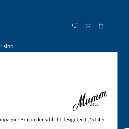
Warenkorb en
r sind
pagner Brut in der schlicht designten 0,75 Liter