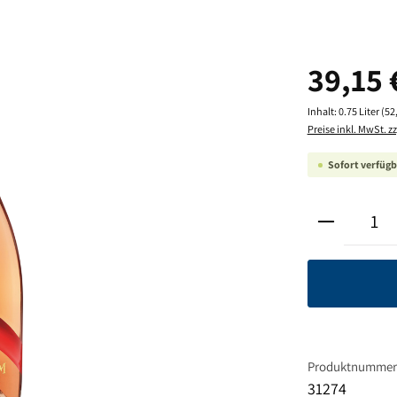
Regulärer Pre
39,15 
Inhalt:
0.75 Liter
(52,
Preise inkl. MwSt. z
Sofort verfügba
Produkt A
Produktnummer
31274