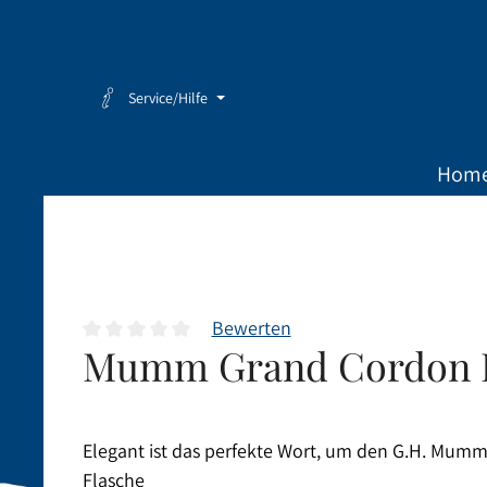
Zum Hauptinhalt springen
Zur Hauptnavigation springen
Service/Hilfe
Hom
Bewerten
Mumm Grand Cordon R
Durchschnittliche Bewertung von 0 von 5 Sternen
Elegant ist das perfekte Wort, um den G.H. Mumm 
Flasche