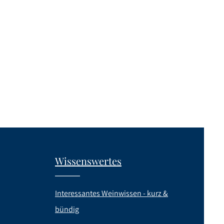
Wissenswertes
Interessantes Weinwissen - kurz &
bündig