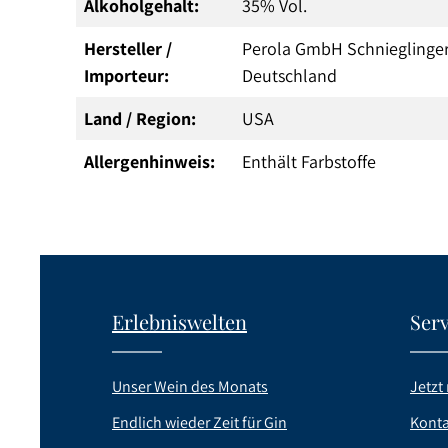
Alkoholgehalt:
35% Vol.
Hersteller /
Perola GmbH Schnieglinger
Importeur:
Deutschland
Land / Region:
USA
Allergenhinweis:
Enthält Farbstoffe
Erlebniswelten
Serv
Unser Wein des Monats
Jetzt 
Endlich wieder Zeit für Gin
Konta