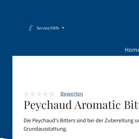
Zum Hauptinhalt springen
Zur Hauptnavigation springen
Service/Hilfe
Hom
Bewerten
Peychaud Aromatic Bitt
Durchschnittliche Bewertung von 0 von 5 Sternen
Die Peychaud's Bitters sind bei der Zubereitung 
Grundausstattung.