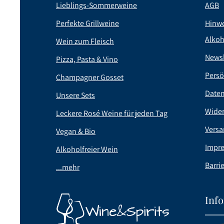
Lieblings-Sommerweine
AGB
Perfekte Grillweine
Hinwe
Alkoh
Wein zum Fleisch
Newsl
Pizza, Pasta & Vino
Persö
Champagner Gosset
Date
Unsere Sets
Wider
Leckere Rosé Weine für jeden Tag
Versa
Vegan & Bio
Impr
Alkoholfreier Wein
Barrie
...mehr
Inf