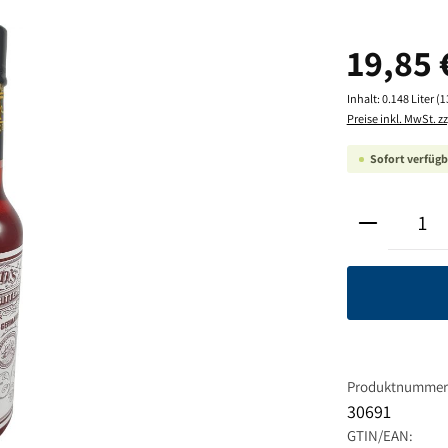
Regulärer Pre
19,85 
Inhalt:
0.148 Liter
(1
Preise inkl. MwSt. z
Sofort verfügba
Produkt A
Produktnummer
30691
GTIN/EAN: