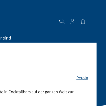
Warenkorb en
r sind
Perola
e in Cocktailbars auf der ganzen Welt zur