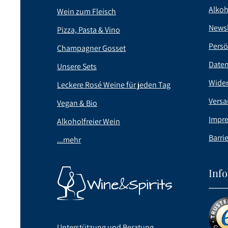
Alkoh
Wein zum Fleisch
Newsl
Pizza, Pasta & Vino
Persö
Champagner Gosset
Date
Unsere Sets
Wider
Leckere Rosé Weine für jeden Tag
Versa
Vegan & Bio
Impr
Alkoholfreier Wein
Barrie
...mehr
Inf
Unterstützung und Beratung