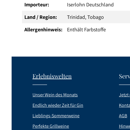
Importeur:
Iserlohn Deutschland
Land / Region:
Trinidad, Tobago
Allergenhinweis:
Enthält Farbstoffe
Erlebniswelten
Serv
Unser Wein des Monats
Jetzt 
Endlich wieder Zeit für Gin
Konta
Lieblings-Sommerweine
AGB
Perfekte Grillweine
Hinwe