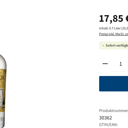
Regulärer Pre
17,85 
Inhalt:
0.7 Liter
(25,5
Preise inkl. MwSt. z
Sofort verfügba
Produkt A
Produktnummer
30362
GTIN/EAN: