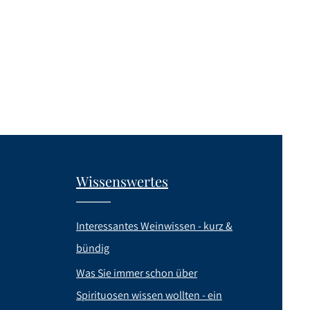
Wissenswertes
Interessantes Weinwissen - kurz &
bündig
Was Sie immer schon über
Spirituosen wissen wollten - ein