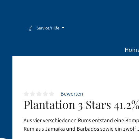
Zum Hauptinhalt springen
Zur Hauptnavigation springen
Service/Hilfe
Hom
Bewerten
Plantation 3 Stars 41.
Durchschnittliche Bewertung von 0 von 5 Sternen
Aus vier verschiedenen Rums entstand eine Kompos
Rum aus Jamaika und Barbados sowie ein zwölf 