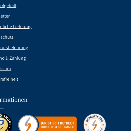
olgehalt
etter
nliche Lieferung
nschutz
rufsbelehrung
nd & Zahlung
essum
refreiheit
ormationen