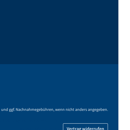
n
und ggf. Nachnahmegebühren, wenn nicht anders angegeben.
e Lieferung
Datenschutz
Widerrufsbelehrung
Versand & Zahlung
Vertrag widerrufen
Impressum
Barrierefreiheit