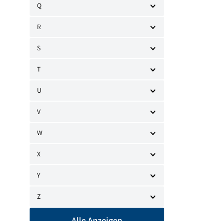
Q
R
S
T
U
V
W
X
Y
Z
Alle Anzeigen