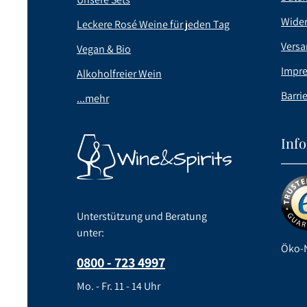
Wider
Leckere Rosé Weine für jeden Tag
Versa
Vegan & Bio
Impr
Alkoholfreier Wein
Barrie
...mehr
Inf
Unterstützung und Beratung
unter:
Öko-N
0800 - 723 4997
Mo. - Fr. 11 - 14 Uhr