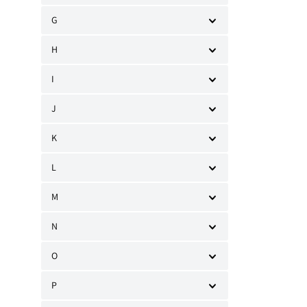
G
H
I
J
K
L
M
N
O
P