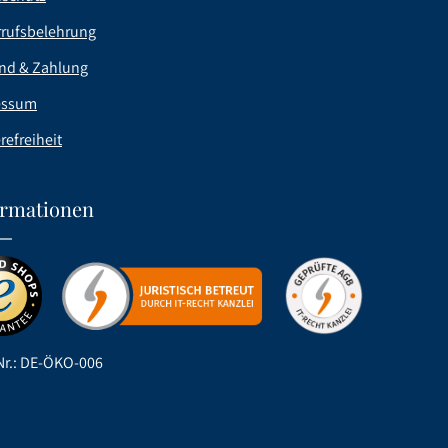
rufsbelehrung
nd & Zahlung
essum
refreiheit
ormationen
r.: DE-ÖKO-006