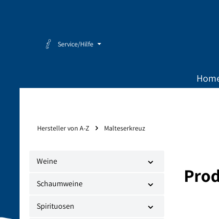
Zum Hauptinhalt springen
Zur Hauptnavigation springen
Service/Hilfe
Hom
Hersteller von A-Z
Malteserkreuz
Weine
Prod
Schaumweine
Spirituosen