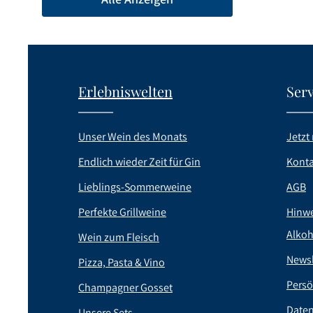
Erlebniswelten
Serv
Unser Wein des Monats
Jetzt 
Endlich wieder Zeit für Gin
Konta
Lieblings-Sommerweine
AGB
Perfekte Grillweine
Hinwe
Alkoh
Wein zum Fleisch
Newsl
Pizza, Pasta & Vino
Persö
Champagner Gosset
Date
Unsere Sets