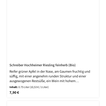
Schreiber Hochheimer Riesling feinherb (Bio)
Reifer grüner Apfel in der Nase, am Gaumen fruchtig und
süffig, mit einer angenehm runden Struktur und einer
ausgewogenen Restsüße, ein Wein mit hohem
Trinkvergnügen.
Inhalt:
0.75 Liter
(10,53 € / 1 Liter)
Regulärer Preis:
7,90 €