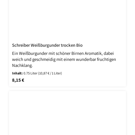
Schreiber Weißburgunder trocken Bio
Ein Weißburgunder mit schöner Birnen Aromatik, dabei
weich und geschmeidig mit einem wunderbar fruchtigen
Nachklang.
Inhalt:
0.75 Liter
(10,87 € / 1 Liter)
Regulärer Preis:
8,15 €