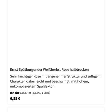
Ernst Spätburgunder Weißherbst Rose halbtrocken
Sehr fruchtiger Rose mit angenehmer Struktur und süffigem
Charakter, dabei leicht und beschwingt, mit hohem,
unkompliziertem Spaßfaktor.
Inhalt:
0.75 Liter
(8,73 € / 1 Liter)
Regulärer Preis:
6,55 €