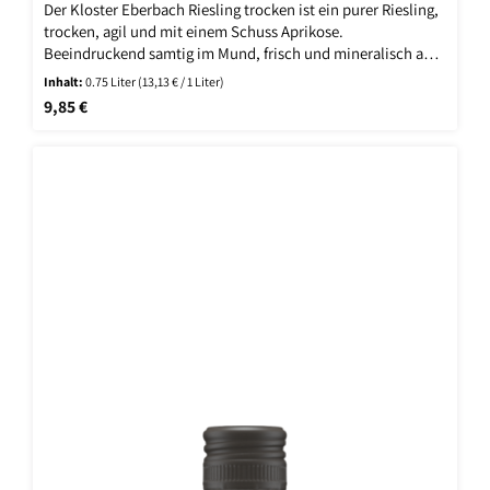
Der Kloster Eberbach Riesling trocken ist ein purer Riesling,
trocken, agil und mit einem Schuss Aprikose.
Beeindruckend samtig im Mund, frisch und mineralisch am
Gaumen. Im Abgang weich und wunderbar anhaltend.
Inhalt:
0.75 Liter
(13,13 € / 1 Liter)
Regulärer Preis:
9,85 €