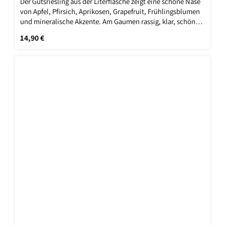
Der Gutsriesling aus der Literflasche zeigt eine schöne Nase
von Apfel, Pfirsich, Aprikosen, Grapefruit, Frühlingsblumen
und mineralische Akzente. Am Gaumen rassig, klar, schöne
Frucht, feinwürzig, zeigt Finesse, sehr schönes Spiel und ein
Regulärer Preis:
14,90 €
langer Nachhall.